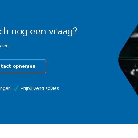
och nog een vraag?
sten.
ntact opnemen
ingen
Vrijblijvend advies