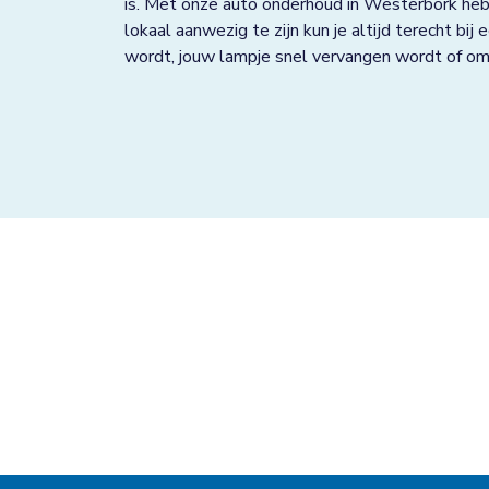
is. Met onze auto onderhoud in Westerbork hebb
Grave
lokaal aanwezig te zijn kun je altijd terecht bij
wordt, jouw lampje snel vervangen wordt of om v
Groningen
Grootebroek
Haaksbergen
Hardenberg
Heerjansdam
Helmond
Hengelo
Horst
Houten
Huissen