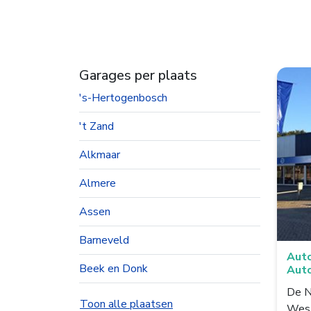
Garages per plaats
's-Hertogenbosch
't Zand
Alkmaar
Almere
Assen
Barneveld
Auto
Beek en Donk
Aut
De N
Beesd
Toon alle plaatsen
West