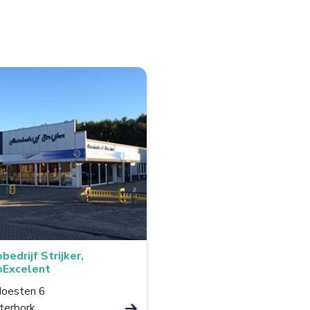
bedrijf Strijker,
oExcelent
oesten 6
erbork