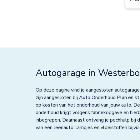
Best
Bolsward
Borculo
Boxtel
Bredevoort
Autogarage in Westerbo
Bunnik
Bussum
Op deze pagina vind je aangesloten autogarag
Colmschate
zijn aangesloten bij Auto Onderhoud Plan en sta
op kosten van het onderhoud van jouw auto. De
Culemborg
onderhoud krijgt volgens fabriekopgave en hier
inbegrepen. Daarnaast ontvang je pechhulp bij d
De Lier
van een leenauto, lampjes en vloeistoffen bijvul
De Rijp