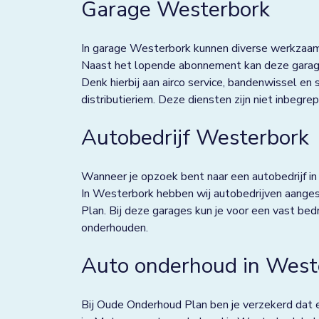
Garage Westerbork
Deventer
Dieverbrug
In garage Westerbork kunnen diverse werkzaam
Naast het lopende abonnement kan deze garage 
Doezum
Denk hierbij aan airco service, bandenwissel en
distributieriem. Deze diensten zijn niet inbeg
Dokkum
Autobedrijf Westerbork
Drachten
Eindhoven
Wanneer je opzoek bent naar een autobedrijf in 
Elst
In Westerbork hebben wij autobedrijven aange
Plan. Bij deze garages kun je voor een vast be
Emmen
onderhouden.
Enkhuizen
Auto onderhoud in West
Franeker
Bij Oude Onderhoud Plan ben je verzekerd dat 
Goor