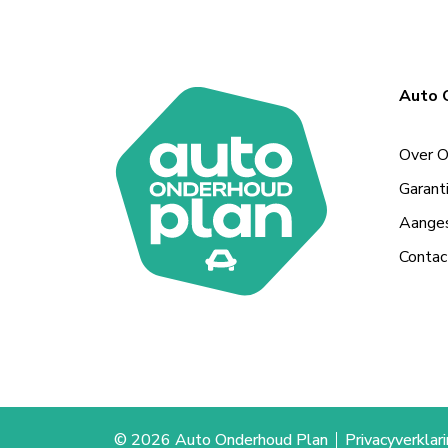
Odijk
Odoorn
Auto 
Oldenzaal
Over 
Ophemert
Garant
Peize
Aanges
Purmerend
Contac
Roden
Schagen
Schijndel
Schoorl
© 2026 Auto Onderhoud Plan
Privacyverklar
Soest