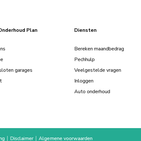
Onderhoud Plan
Diensten
Ons
Bereken maandbedrag
ie
Pechhulp
loten garages
Veelgestelde vragen
t
Inloggen
Auto onderhoud
ing
Disclaimer
Algemene voorwaarden