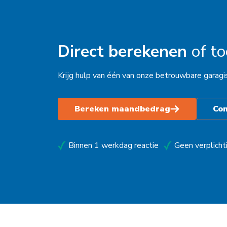
Kampen
Kolham
Direct berekenen
of t
Leeuwarden
Krijg hulp van één van onze betrouwbare garagi
Maastricht
Makkum
Bereken maandbedrag
Co
Moordrecht
Nederhemert
Binnen 1 werkdag reactie
Geen verplicht
Nieuwegein
Nieuwleusen
Nieuwstadt
Noardburgum