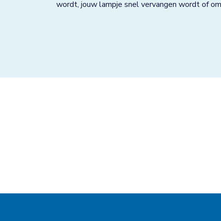
wordt, jouw lampje snel vervangen wordt of om v
Grave
Groningen
Grootebroek
Haaksbergen
Hardenberg
Heerjansdam
Helmond
Hengelo
Horst
Houten
Huissen