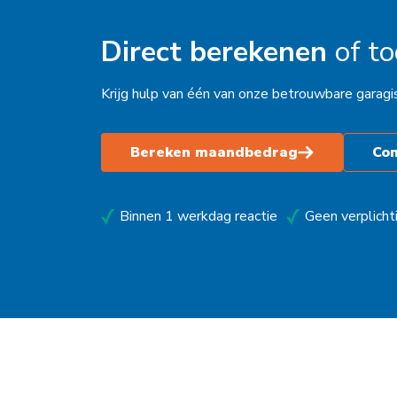
Kampen
Direct berekenen
of t
Kolham
Krijg hulp van één van onze betrouwbare garagi
Leeuwarden
Maastricht
Bereken maandbedrag
Co
Makkum
Moordrecht
Binnen 1 werkdag reactie
Geen verplicht
Nederhemert
Nieuwegein
Nieuwleusen
Nieuwstadt
Noardburgum