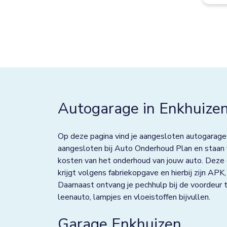
Best
Bolsward
Borculo
Boxtel
Bredevoort
Autogarage in Enkhuize
Bunnik
Bussum
Op deze pagina vind je aangesloten autogarages
aangesloten bij Auto Onderhoud Plan en staan v
Colmschate
kosten van het onderhoud van jouw auto. Deze
krijgt volgens fabriekopgave en hierbij zijn AP
Culemborg
Daarnaast ontvang je pechhulp bij de voordeur t
leenauto, lampjes en vloeistoffen bijvullen.
De Lier
De Rijp
Garage Enkhuizen