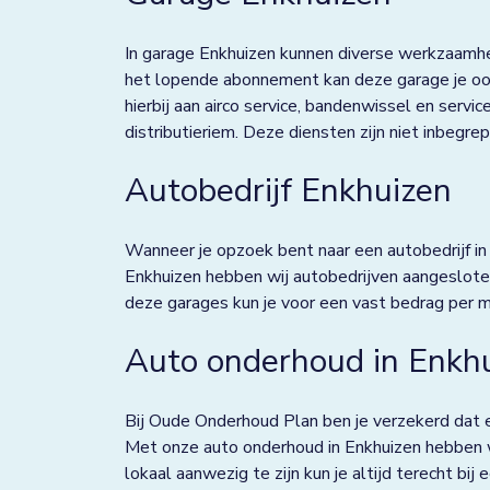
Deventer
In garage Enkhuizen kunnen diverse werkzaamhe
Dieverbrug
het lopende abonnement kan deze garage je ook
hierbij aan airco service, bandenwissel en servi
Doezum
distributieriem. Deze diensten zijn niet inbeg
Dokkum
Autobedrijf Enkhuizen
Drachten
Wanneer je opzoek bent naar een autobedrijf in E
Eindhoven
Enkhuizen hebben wij autobedrijven aangeslote
Elst
deze garages kun je voor een vast bedrag per 
Emmen
Auto onderhoud in Enkh
Enkhuizen
Bij Oude Onderhoud Plan ben je verzekerd dat e
Franeker
Met onze auto onderhoud in Enkhuizen hebben wi
lokaal aanwezig te zijn kun je altijd terecht bij
Goor