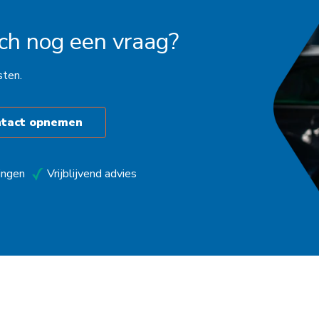
och nog een vraag?
sten.
ntact opnemen
ingen
Vrijblijvend advies