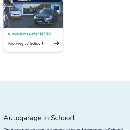
Borculo
Boxtel
Bredevoort
Autovakmeester MEBO
Bunnik
Voorweg 83 Schoorl
Bussum
Colmschate
Culemborg
De Lier
De Rijp
Deventer
Autogarage in Schoorl
Dieverbrug