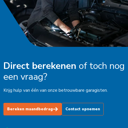
Oldenzaal
Ophemert
Peize
Purmerend
Roden
Direct berekenen
of toch nog
Schagen
een vraag?
Schijndel
Schoorl
Krijg hulp van één van onze betrouwbare garagisten.
Soest
Bereken maandbedrag
Contact opnemen
Stadskanaal
Steenbergen