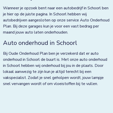
Grootebroek
Wanneer je opzoek bent naar een autobedrijf in Schoorl ben
Haaksbergen
je hier op de juiste pagina. In Schoorl hebben wij
autobedrijven aangesloten op onze service Auto Onderhoud
Hardenberg
Plan. Bij deze garages kun je voor een vast bedrag per
maand jouw auto laten onderhouden.
Heerjansdam
Auto onderhoud in Schoorl
Helmond
Bij Oude Onderhoud Plan ben je verzekerd dat er auto
Hengelo
onderhoud in Schoorl de buurt is. Met onze auto onderhoud
Horst
in Schoorl hebben wij onderhoud bij jou in de plaats. Door
lokaal aanwezig te zijn kun je altijd terecht bij een
Houten
vakspecialist. Zodat je snel geholpen wordt, jouw lampje
snel vervangen wordt of om vloeistoffen bij te vullen.
Huissen
Kampen
Kolham