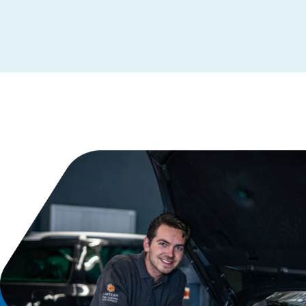
Leeuwarden
Maastricht
Makkum
Moordrecht
Nederhemert
Nieuwegein
Nieuwleusen
Nieuwstadt
Noardburgum
Odijk
Odoorn