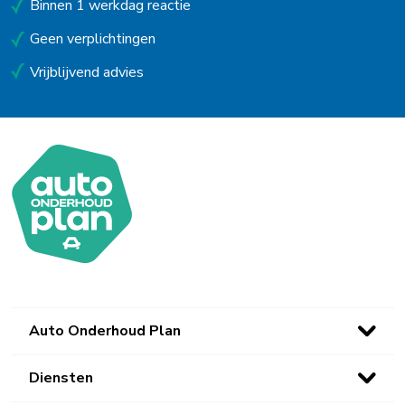
Binnen 1 werkdag reactie
Uitgeest
Geen verplichtingen
Uithoorn
Vrijblijvend advies
Urk
Utrecht
Venlo
Waalwijk
Waarland
Waddinxveen
Westerbork
Auto Onderhoud Plan
Wieringerwerf
Diensten
Winsum (Gn)