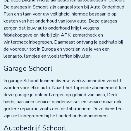
Op deze pagina vind je aangesloten autogarages in Schoorl.
Doezum
De garages in Schoorl zijn aangesloten bij Auto Onderhoud
Plan en staan voor uw veiligheid, hiermee bespaar je op
Dokkum
kosten van het onderhoud van jouw auto. Deze garages
Drachten
zorgen dat jouw auto onderhoud krijgt volgens
fabriekopgave en hierbij zijn APK, zomercheck en
Eindhoven
wintercheck inbegrepen. Daarnaast ontvang je pechhulp bij
de voordeur tot in Europa en voorzien we je van een
Elst
leenauto, lampjes en vloeistoffen bijvullen.
Emmen
Garage Schoorl
Enkhuizen
In garage Schoorl kunnen diverse werkzaamheden verricht
Franeker
worden voor elke auto. Naast het lopende abonnement kan
deze garage je ook ontzorgen op gebied van airco, Denk
Goor
hierbij aan airco service, bandenwissel en service maar ook
grotere reparatie zoals een distributieriem. Deze diensten
Grave
zijn niet inbegrepen bij het onderhoudsabonnement.
Groningen
Autobedrijf Schoorl