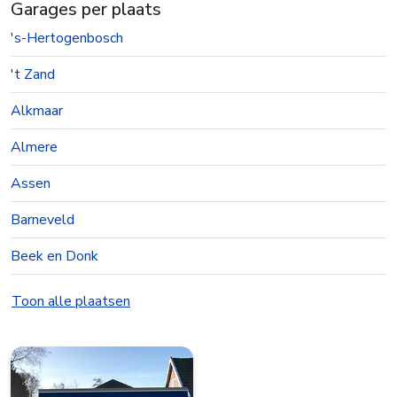
Garages per plaats
's-Hertogenbosch
't Zand
Alkmaar
Almere
Assen
Barneveld
Beek en Donk
Beesd
Toon alle plaatsen
Best
Bolsward