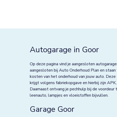
Best
Bolsward
Borculo
Boxtel
Autogarage in Goor
Bredevoort
Bunnik
Op deze pagina vind je aangesloten autogarages
Bussum
aangesloten bij Auto Onderhoud Plan en staan v
kosten van het onderhoud van jouw auto. Deze
Colmschate
krijgt volgens fabriekopgave en hierbij zijn AP
Daarnaast ontvang je pechhulp bij de voordeur t
Culemborg
leenauto, lampjes en vloeistoffen bijvullen.
De Lier
Garage Goor
De Rijp