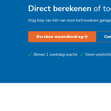
Direct berekenen
of t
Kampen
Kolham
Krijg hulp van één van onze betrouwbare garagi
Leeuwarden
Bereken maandbedrag
Co
Maastricht
Makkum
Binnen 1 werkdag reactie
Geen verplicht
Moordrecht
Nederhemert
Nieuwegein
Nieuwleusen
Nieuwstadt
Noardburgum