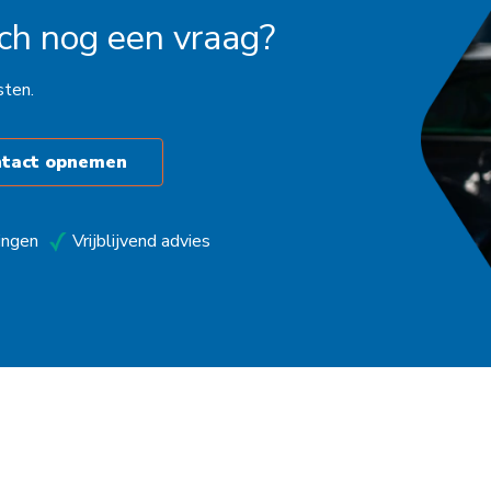
och nog een vraag?
sten.
ntact opnemen
ingen
Vrijblijvend advies