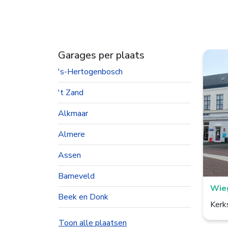
Garages per plaats
's-Hertogenbosch
't Zand
Alkmaar
Almere
Assen
Barneveld
Wieg
Beek en Donk
Kerk
Beesd
Toon alle plaatsen