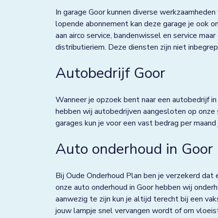
Deventer
In garage Goor kunnen diverse werkzaamheden v
lopende abonnement kan deze garage je ook ont
Dieverbrug
aan airco service, bandenwissel en service maar
distributieriem. Deze diensten zijn niet inbeg
Doezum
Autobedrijf Goor
Dokkum
Drachten
Wanneer je opzoek bent naar een autobedrijf in G
hebben wij autobedrijven aangesloten op onze 
Eindhoven
garages kun je voor een vast bedrag per maand
Elst
Auto onderhoud in Goor
Emmen
Enkhuizen
Bij Oude Onderhoud Plan ben je verzekerd dat e
onze auto onderhoud in Goor hebben wij onderhou
Franeker
aanwezig te zijn kun je altijd terecht bij een va
jouw lampje snel vervangen wordt of om vloeisto
Goor