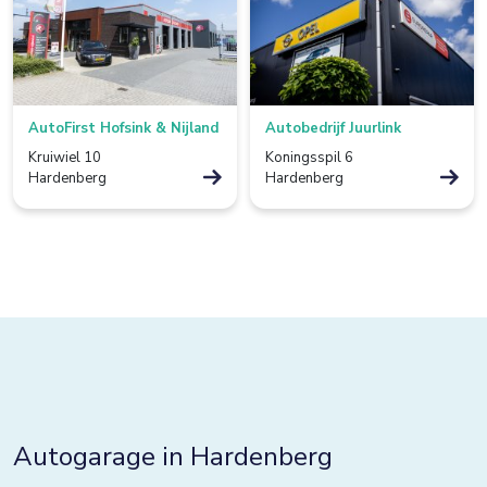
Borculo
Boxtel
Bredevoort
AutoFirst Hofsink & Nijland
Autobedrijf Juurlink
Bunnik
Kruiwiel 10
Koningsspil 6
Hardenberg
Hardenberg
Bussum
Colmschate
Culemborg
De Lier
De Rijp
Deventer
Dieverbrug
Autogarage in Hardenberg