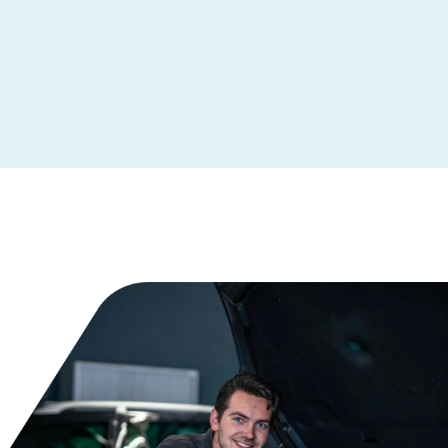
Leeuwarden
Maastricht
Makkum
Moordrecht
Nederhemert
Nieuwegein
Nieuwleusen
Nieuwstadt
Noardburgum
Odijk
Odoorn