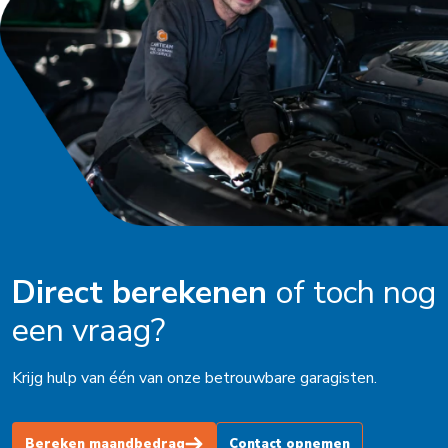
Oldenzaal
Ophemert
Peize
Purmerend
Roden
Schagen
Schijndel
Direct berekenen
of toch nog
Schoorl
een vraag?
Soest
Krijg hulp van één van onze betrouwbare garagisten.
Stadskanaal
Steenbergen
Bereken maandbedrag
Contact opnemen