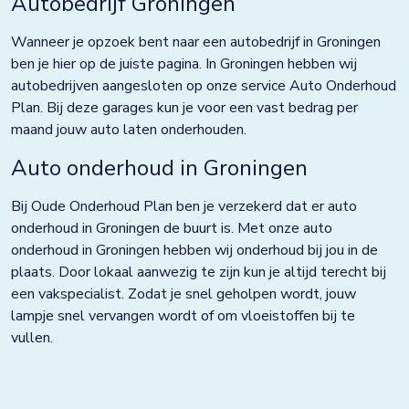
Autobedrijf Groningen
Grootebroek
Wanneer je opzoek bent naar een autobedrijf in Groningen
Haaksbergen
ben je hier op de juiste pagina. In Groningen hebben wij
Hardenberg
autobedrijven aangesloten op onze service Auto Onderhoud
Plan. Bij deze garages kun je voor een vast bedrag per
Heerjansdam
maand jouw auto laten onderhouden.
Helmond
Auto onderhoud in Groningen
Hengelo
Bij Oude Onderhoud Plan ben je verzekerd dat er auto
onderhoud in Groningen de buurt is. Met onze auto
Horst
onderhoud in Groningen hebben wij onderhoud bij jou in de
Houten
plaats. Door lokaal aanwezig te zijn kun je altijd terecht bij
een vakspecialist. Zodat je snel geholpen wordt, jouw
Huissen
lampje snel vervangen wordt of om vloeistoffen bij te
vullen.
Kampen
Kolham