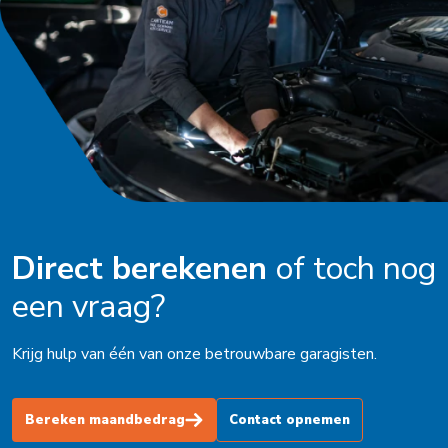
Oldenzaal
Ophemert
Peize
Purmerend
Roden
Schagen
Direct berekenen
of toch nog
Schijndel
een vraag?
Schoorl
Soest
Krijg hulp van één van onze betrouwbare garagisten.
Stadskanaal
Bereken maandbedrag
Contact opnemen
Steenbergen