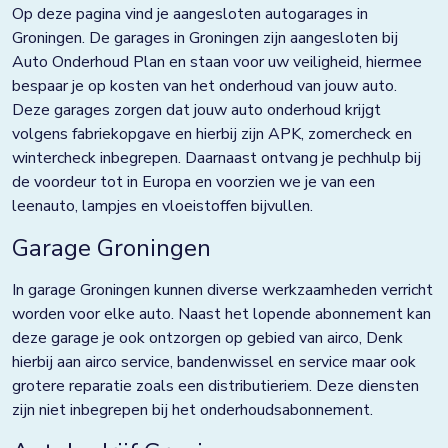
Doezum
Op deze pagina vind je aangesloten autogarages in
Groningen. De garages in Groningen zijn aangesloten bij
Dokkum
Auto Onderhoud Plan en staan voor uw veiligheid, hiermee
bespaar je op kosten van het onderhoud van jouw auto.
Drachten
Deze garages zorgen dat jouw auto onderhoud krijgt
Eindhoven
volgens fabriekopgave en hierbij zijn APK, zomercheck en
wintercheck inbegrepen. Daarnaast ontvang je pechhulp bij
Elst
de voordeur tot in Europa en voorzien we je van een
leenauto, lampjes en vloeistoffen bijvullen.
Emmen
Garage Groningen
Enkhuizen
In garage Groningen kunnen diverse werkzaamheden verricht
Franeker
worden voor elke auto. Naast het lopende abonnement kan
Goor
deze garage je ook ontzorgen op gebied van airco, Denk
hierbij aan airco service, bandenwissel en service maar ook
Grave
grotere reparatie zoals een distributieriem. Deze diensten
zijn niet inbegrepen bij het onderhoudsabonnement.
Groningen