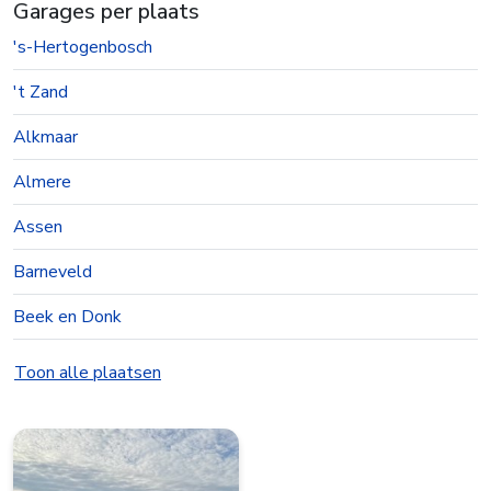
Garages per plaats
's-Hertogenbosch
't Zand
Alkmaar
Almere
Assen
Barneveld
Beek en Donk
Beesd
Toon alle plaatsen
Best
Bolsward