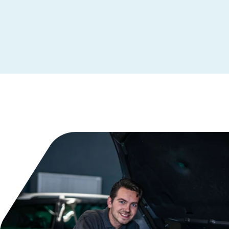
Leeuwarden
Maastricht
Makkum
Moordrecht
Nederhemert
Nieuwegein
Nieuwleusen
Nieuwstadt
Noardburgum
Odijk
Odoorn