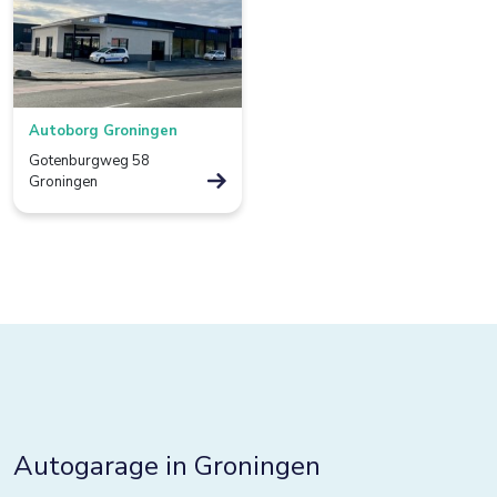
Borculo
Boxtel
Bredevoort
Autoborg Groningen
Bunnik
Gotenburgweg 58
Groningen
Bussum
Colmschate
Culemborg
De Lier
De Rijp
Deventer
Dieverbrug
Autogarage in Groningen