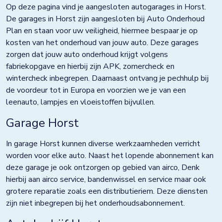
Doezum
Op deze pagina vind je aangesloten autogarages in Horst.
De garages in Horst zijn aangesloten bij Auto Onderhoud
Dokkum
Plan en staan voor uw veiligheid, hiermee bespaar je op
kosten van het onderhoud van jouw auto. Deze garages
Drachten
zorgen dat jouw auto onderhoud krijgt volgens
Eindhoven
fabriekopgave en hierbij zijn APK, zomercheck en
wintercheck inbegrepen. Daarnaast ontvang je pechhulp bij
Elst
de voordeur tot in Europa en voorzien we je van een
leenauto, lampjes en vloeistoffen bijvullen.
Emmen
Garage Horst
Enkhuizen
In garage Horst kunnen diverse werkzaamheden verricht
Franeker
worden voor elke auto. Naast het lopende abonnement kan
Goor
deze garage je ook ontzorgen op gebied van airco, Denk
hierbij aan airco service, bandenwissel en service maar ook
Grave
grotere reparatie zoals een distributieriem. Deze diensten
zijn niet inbegrepen bij het onderhoudsabonnement.
Groningen