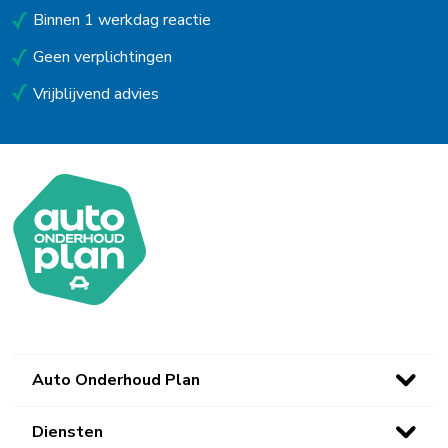
Uitgeest
Binnen 1 werkdag reactie
Geen verplichtingen
Uithoorn
Vrijblijvend advies
Urk
Utrecht
Venlo
Waalwijk
Waarland
Waddinxveen
Westerbork
Auto Onderhoud Plan
Wieringerwerf
Winsum (Gn)
Diensten