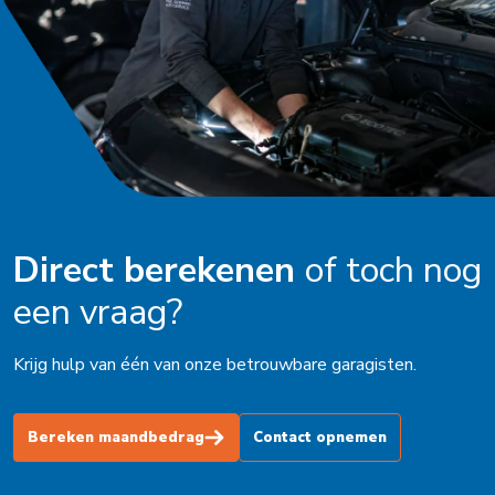
Oldenzaal
Ophemert
Peize
Purmerend
Roden
Schagen
Direct berekenen
of toch nog
Schijndel
een vraag?
Schoorl
Krijg hulp van één van onze betrouwbare garagisten.
Soest
Stadskanaal
Bereken maandbedrag
Contact opnemen
Steenbergen