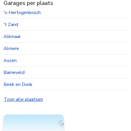
Garages per plaats
's-Hertogenbosch
't Zand
Alkmaar
Almere
Assen
Barneveld
Beek en Donk
Beesd
Toon alle plaatsen
Best
Bolsward