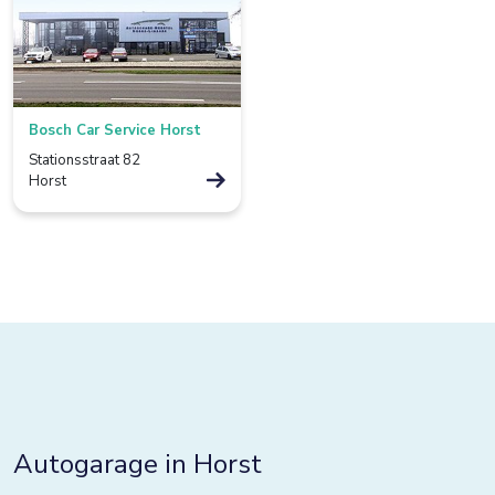
Borculo
Boxtel
Bredevoort
Bosch Car Service Horst
Bunnik
Stationsstraat 82
Horst
Bussum
Colmschate
Culemborg
De Lier
De Rijp
Deventer
Dieverbrug
Autogarage in Horst