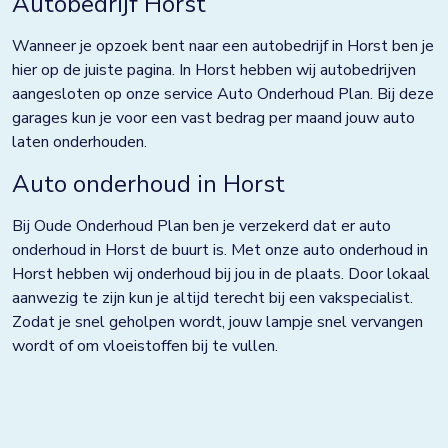
Autobedrijf Horst
Grootebroek
Wanneer je opzoek bent naar een autobedrijf in Horst ben je
Haaksbergen
hier op de juiste pagina. In Horst hebben wij autobedrijven
Hardenberg
aangesloten op onze service Auto Onderhoud Plan. Bij deze
garages kun je voor een vast bedrag per maand jouw auto
Heerjansdam
laten onderhouden.
Helmond
Auto onderhoud in Horst
Hengelo
Bij Oude Onderhoud Plan ben je verzekerd dat er auto
onderhoud in Horst de buurt is. Met onze auto onderhoud in
Horst
Horst hebben wij onderhoud bij jou in de plaats. Door lokaal
Houten
aanwezig te zijn kun je altijd terecht bij een vakspecialist.
Zodat je snel geholpen wordt, jouw lampje snel vervangen
Huissen
wordt of om vloeistoffen bij te vullen.
Kampen
Kolham