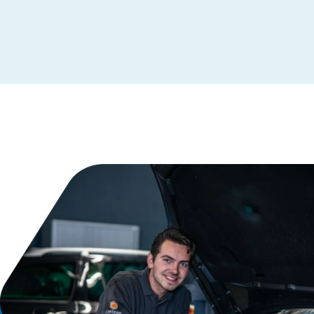
Leeuwarden
Maastricht
Makkum
Moordrecht
Nederhemert
Nieuwegein
Nieuwleusen
Nieuwstadt
Noardburgum
Odijk
Odoorn