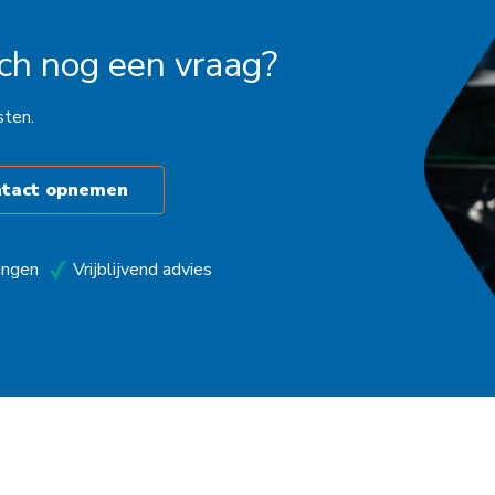
och nog een vraag?
sten.
ntact opnemen
ingen
Vrijblijvend advies