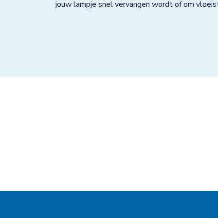
jouw lampje snel vervangen wordt of om vloeisto
Grave
Groningen
Grootebroek
Haaksbergen
Hardenberg
Heerjansdam
Helmond
Hengelo
Horst
Houten
Huissen