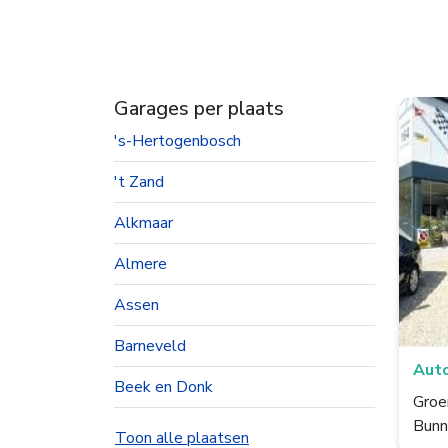
Garages per plaats
's-Hertogenbosch
't Zand
Alkmaar
Almere
Assen
Barneveld
Auto
Beek en Donk
Gro
Bunn
Beesd
Toon alle plaatsen