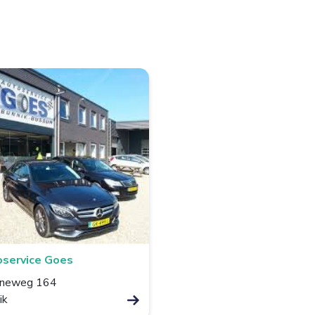
service Goes
eneweg 164
ik