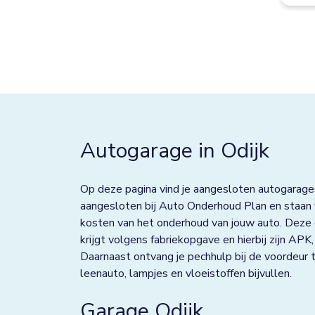
Best
Bolsward
Borculo
Boxtel
Bredevoort
Autogarage in Odijk
Bunnik
Bussum
Op deze pagina vind je aangesloten autogarages 
aangesloten bij Auto Onderhoud Plan en staan v
Colmschate
kosten van het onderhoud van jouw auto. Deze
krijgt volgens fabriekopgave en hierbij zijn AP
Culemborg
Daarnaast ontvang je pechhulp bij de voordeur t
leenauto, lampjes en vloeistoffen bijvullen.
De Lier
De Rijp
Garage Odijk