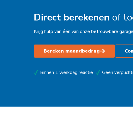
Kampen
Direct berekenen
of t
Kolham
Krijg hulp van één van onze betrouwbare garagi
Leeuwarden
Maastricht
Bereken maandbedrag
Co
Makkum
Moordrecht
Binnen 1 werkdag reactie
Geen verplicht
Nederhemert
Nieuwegein
Nieuwleusen
Nieuwstadt
Noardburgum