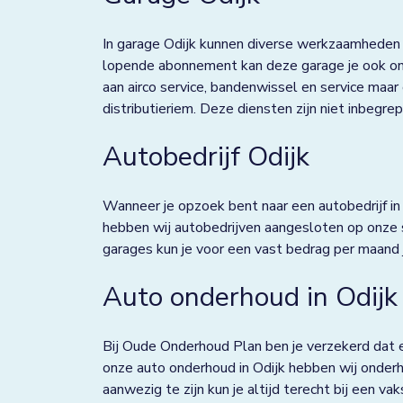
Deventer
In garage Odijk kunnen diverse werkzaamheden 
Dieverbrug
lopende abonnement kan deze garage je ook ont
aan airco service, bandenwissel en service maar
Doezum
distributieriem. Deze diensten zijn niet inbeg
Dokkum
Autobedrijf Odijk
Drachten
Wanneer je opzoek bent naar een autobedrijf in Od
Eindhoven
hebben wij autobedrijven aangesloten op onze 
Elst
garages kun je voor een vast bedrag per maand
Emmen
Auto onderhoud in Odijk
Enkhuizen
Bij Oude Onderhoud Plan ben je verzekerd dat e
Franeker
onze auto onderhoud in Odijk hebben wij onderho
aanwezig te zijn kun je altijd terecht bij een va
Goor