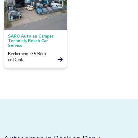
Borculo
Boxtel
Bredevoort
SARO Auto en Camper
Bunnik
Techniek, Bosch Car
Service
Bussum
Beekerheide 35 Beek
en Donk
Colmschate
Culemborg
De Lier
De Rijp
Deventer
Dieverbrug