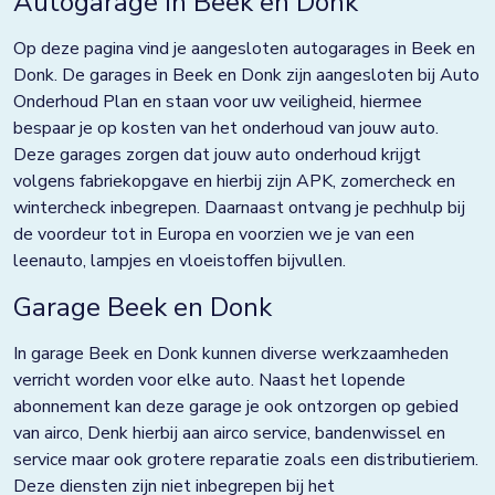
Autogarage in Beek en Donk
Doezum
Op deze pagina vind je aangesloten autogarages in Beek en
Dokkum
Donk. De garages in Beek en Donk zijn aangesloten bij Auto
Drachten
Onderhoud Plan en staan voor uw veiligheid, hiermee
bespaar je op kosten van het onderhoud van jouw auto.
Eindhoven
Deze garages zorgen dat jouw auto onderhoud krijgt
volgens fabriekopgave en hierbij zijn APK, zomercheck en
Elst
wintercheck inbegrepen. Daarnaast ontvang je pechhulp bij
de voordeur tot in Europa en voorzien we je van een
Emmen
leenauto, lampjes en vloeistoffen bijvullen.
Enkhuizen
Garage Beek en Donk
Franeker
In garage Beek en Donk kunnen diverse werkzaamheden
Goor
verricht worden voor elke auto. Naast het lopende
abonnement kan deze garage je ook ontzorgen op gebied
Grave
van airco, Denk hierbij aan airco service, bandenwissel en
service maar ook grotere reparatie zoals een distributieriem.
Groningen
Deze diensten zijn niet inbegrepen bij het