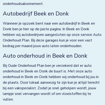
Grootebroek
onderhoudsabonnement.
Haaksbergen
Autobedrijf Beek en Donk
Hardenberg
Wanneer je opzoek bent naar een autobedrijf in Beek en
Donk ben je hier op de juiste pagina. In Beek en Donk
Heerjansdam
hebben wij autobedrijven aangesloten op onze service Auto
Onderhoud Plan. Bij deze garages kun je voor een vast
Helmond
bedrag per maand jouw auto laten onderhouden.
Hengelo
Auto onderhoud in Beek en Donk
Horst
Bij Oude Onderhoud Plan ben je verzekerd dat er auto
Houten
onderhoud in Beek en Donk de buurt is. Met onze auto
onderhoud in Beek en Donk hebben wij onderhoud bij jou in
Huissen
de plaats. Door lokaal aanwezig te zijn kun je altijd terecht
bij een vakspecialist. Zodat je snel geholpen wordt, jouw
Kampen
lampje snel vervangen wordt of om vloeistoffen bij te
Kolham
vullen.