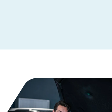
Leeuwarden
Maastricht
Makkum
Moordrecht
Nederhemert
Nieuwegein
Nieuwleusen
Nieuwstadt
Noardburgum
Odijk
Odoorn