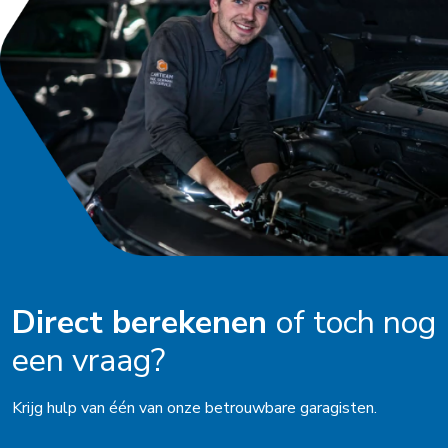
Oldenzaal
Ophemert
Peize
Purmerend
Roden
Schagen
Schijndel
Schoorl
Direct berekenen
of toch nog
Soest
een vraag?
Stadskanaal
Krijg hulp van één van onze betrouwbare garagisten.
Steenbergen