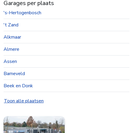
Garages per plaats
's-Hertogenbosch
't Zand
Alkmaar
Almere
Assen
Barneveld
Beek en Donk
Beesd
Toon alle plaatsen
Best
Bolsward