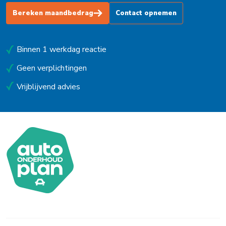
Uitgeest
Bereken maandbedrag
Contact opnemen
Uithoorn
Binnen 1 werkdag reactie
Urk
Geen verplichtingen
Utrecht
Vrijblijvend advies
Venlo
Waalwijk
Waarland
Waddinxveen
Westerbork
Wieringerwerf
Winsum (Gn)