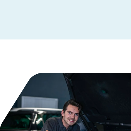
Leeuwarden
Maastricht
Makkum
Moordrecht
Nederhemert
Nieuwegein
Nieuwleusen
Nieuwstadt
Noardburgum
Odijk
Odoorn