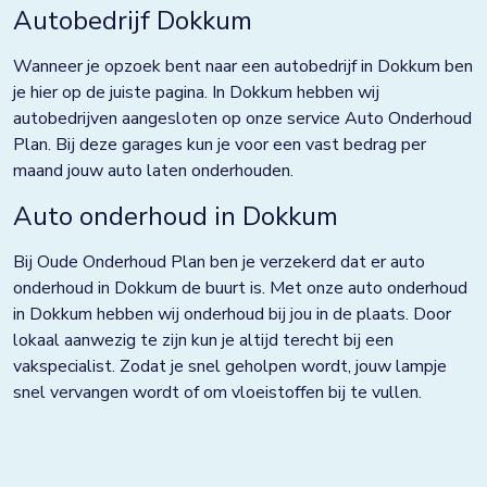
Grootebroek
Autobedrijf Dokkum
Haaksbergen
Wanneer je opzoek bent naar een autobedrijf in Dokkum ben
je hier op de juiste pagina. In Dokkum hebben wij
Hardenberg
autobedrijven aangesloten op onze service Auto Onderhoud
Plan. Bij deze garages kun je voor een vast bedrag per
Heerjansdam
maand jouw auto laten onderhouden.
Helmond
Auto onderhoud in Dokkum
Hengelo
Bij Oude Onderhoud Plan ben je verzekerd dat er auto
Horst
onderhoud in Dokkum de buurt is. Met onze auto onderhoud
in Dokkum hebben wij onderhoud bij jou in de plaats. Door
Houten
lokaal aanwezig te zijn kun je altijd terecht bij een
vakspecialist. Zodat je snel geholpen wordt, jouw lampje
Huissen
snel vervangen wordt of om vloeistoffen bij te vullen.
Kampen
Kolham