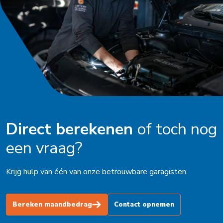
Oldenzaal
Ophemert
Peize
Purmerend
Roden
Schagen
Direct berekenen
of toch nog
Schijndel
een vraag?
Schoorl
Soest
Krijg hulp van één van onze betrouwbare garagisten.
Stadskanaal
Bereken maandbedrag
Contact opnemen
Steenbergen