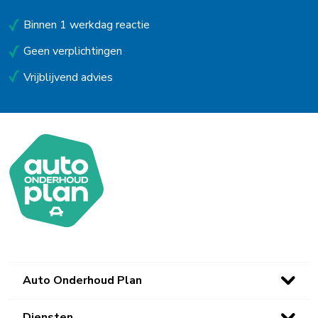
Uitgeest
Binnen 1 werkdag reactie
Uithoorn
Geen verplichtingen
Urk
Vrijblijvend advies
Utrecht
Venlo
Waalwijk
Waarland
Waddinxveen
Westerbork
Wieringerwerf
Auto Onderhoud Plan
Winsum (Gn)
Diensten