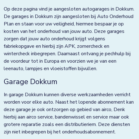
Doezum
Op deze pagina vind je aangesloten autogarages in Dokkum.
Dokkum
De garages in Dokkum zijn aangesloten bij Auto Onderhoud
Plan en staan voor uw veiligheid, hiermee bespaar je op
Drachten
kosten van het onderhoud van jouw auto. Deze garages
zorgen dat jouw auto onderhoud krijgt volgens
Eindhoven
fabriekopgave en hierbij zijn APK, zomercheck en
Elst
wintercheck inbegrepen. Daarnaast ontvang je pechhulp bij
de voordeur tot in Europa en voorzien we je van een
Emmen
leenauto, lampjes en vloeistoffen bijvullen.
Enkhuizen
Garage Dokkum
Franeker
In garage Dokkum kunnen diverse werkzaamheden verricht
worden voor elke auto. Naast het lopende abonnement kan
Goor
deze garage je ook ontzorgen op gebied van airco, Denk
Grave
hierbij aan airco service, bandenwissel en service maar ook
grotere reparatie zoals een distributieriem. Deze diensten
Groningen
zijn niet inbegrepen bij het onderhoudsabonnement.