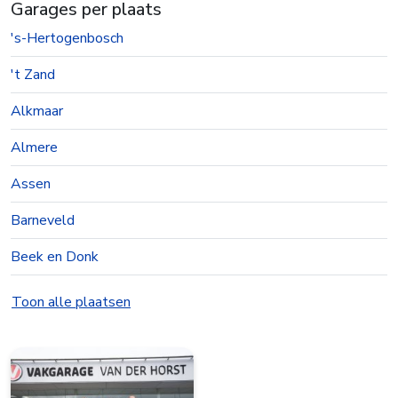
Garages per plaats
's-Hertogenbosch
't Zand
Alkmaar
Almere
Assen
Barneveld
Beek en Donk
Beesd
Toon alle plaatsen
Best
Bolsward