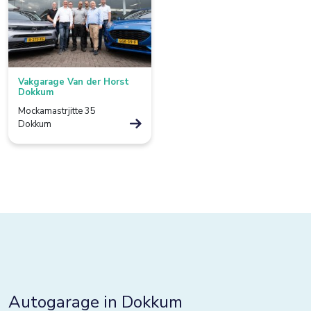
Borculo
Boxtel
Bredevoort
Vakgarage Van der Horst
Bunnik
Dokkum
Mockamastrjitte 35
Bussum
Dokkum
Colmschate
Culemborg
De Lier
De Rijp
Deventer
Dieverbrug
Autogarage in Dokkum