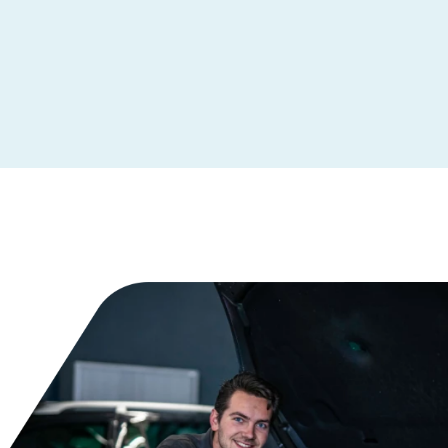
Leeuwarden
Maastricht
Makkum
Moordrecht
Nederhemert
Nieuwegein
Nieuwleusen
Nieuwstadt
Noardburgum
Odijk
Odoorn