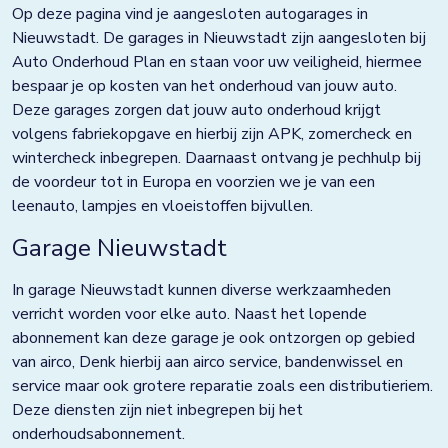
Doezum
Op deze pagina vind je aangesloten autogarages in
Nieuwstadt. De garages in Nieuwstadt zijn aangesloten bij
Dokkum
Auto Onderhoud Plan en staan voor uw veiligheid, hiermee
bespaar je op kosten van het onderhoud van jouw auto.
Drachten
Deze garages zorgen dat jouw auto onderhoud krijgt
Eindhoven
volgens fabriekopgave en hierbij zijn APK, zomercheck en
wintercheck inbegrepen. Daarnaast ontvang je pechhulp bij
Elst
de voordeur tot in Europa en voorzien we je van een
leenauto, lampjes en vloeistoffen bijvullen.
Emmen
Garage Nieuwstadt
Enkhuizen
In garage Nieuwstadt kunnen diverse werkzaamheden
Franeker
verricht worden voor elke auto. Naast het lopende
Goor
abonnement kan deze garage je ook ontzorgen op gebied
van airco, Denk hierbij aan airco service, bandenwissel en
Grave
service maar ook grotere reparatie zoals een distributieriem.
Deze diensten zijn niet inbegrepen bij het
Groningen
onderhoudsabonnement.