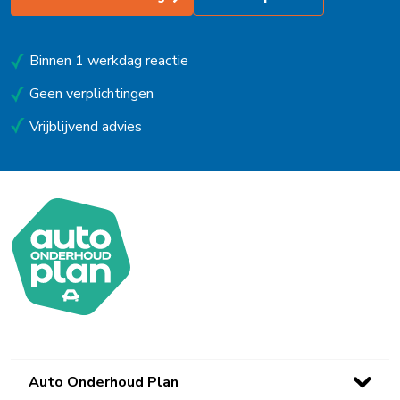
Uitgeest
Uithoorn
Binnen 1 werkdag reactie
Urk
Geen verplichtingen
Vrijblijvend advies
Utrecht
Venlo
Waalwijk
Waarland
Waddinxveen
Westerbork
Wieringerwerf
Auto Onderhoud Plan
Winsum (Gn)