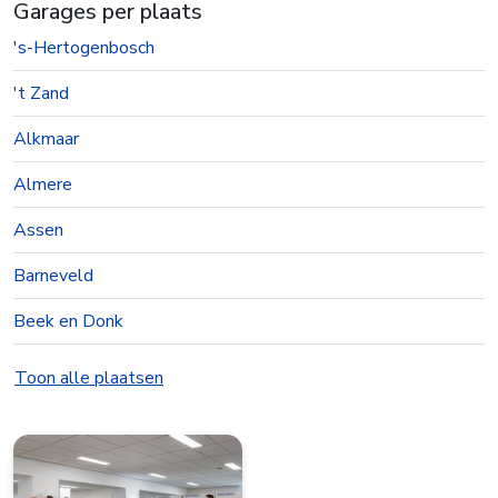
Garages per plaats
's-Hertogenbosch
't Zand
Alkmaar
Almere
Assen
Barneveld
Beek en Donk
Beesd
Toon alle plaatsen
Best
Bolsward