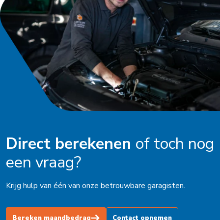
Oldenzaal
Ophemert
Peize
Purmerend
Roden
Schagen
Schijndel
Direct berekenen
of toch nog
Schoorl
een vraag?
Soest
Krijg hulp van één van onze betrouwbare garagisten.
Stadskanaal
Steenbergen
Bereken maandbedrag
Contact opnemen