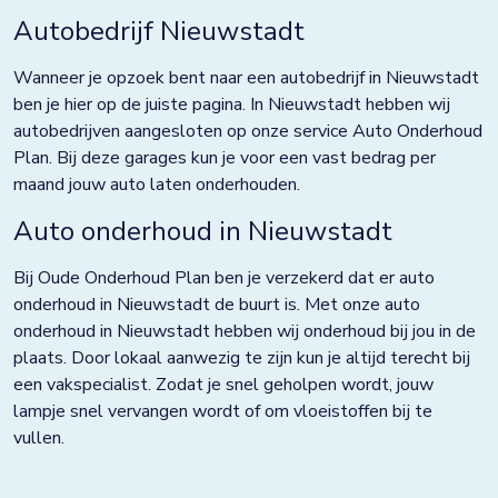
Grootebroek
Autobedrijf Nieuwstadt
Haaksbergen
Wanneer je opzoek bent naar een autobedrijf in Nieuwstadt
Hardenberg
ben je hier op de juiste pagina. In Nieuwstadt hebben wij
autobedrijven aangesloten op onze service Auto Onderhoud
Heerjansdam
Plan. Bij deze garages kun je voor een vast bedrag per
maand jouw auto laten onderhouden.
Helmond
Auto onderhoud in Nieuwstadt
Hengelo
Bij Oude Onderhoud Plan ben je verzekerd dat er auto
Horst
onderhoud in Nieuwstadt de buurt is. Met onze auto
Houten
onderhoud in Nieuwstadt hebben wij onderhoud bij jou in de
plaats. Door lokaal aanwezig te zijn kun je altijd terecht bij
Huissen
een vakspecialist. Zodat je snel geholpen wordt, jouw
lampje snel vervangen wordt of om vloeistoffen bij te
Kampen
vullen.
Kolham