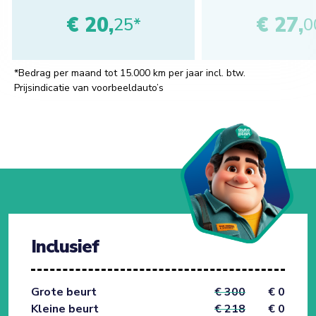
€ 20,
€ 27,
25*
0
*Bedrag per maand tot 15.000 km per jaar incl. btw.
Prijsindicatie van voorbeeldauto’s
Inclusief
Grote beurt
€ 300
€ 0
Kleine beurt
€ 218
€ 0