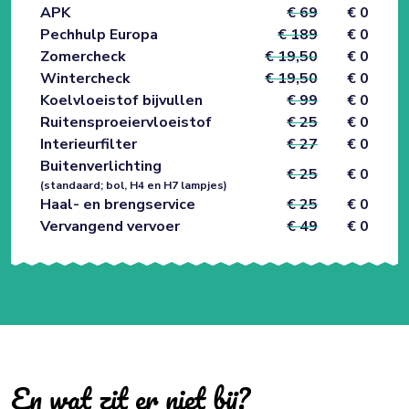
APK
€ 69
€ 0
Pechhulp Europa
€ 189
€ 0
Zomercheck
€ 19,50
€ 0
Wintercheck
€ 19,50
€ 0
Koelvloeistof bijvullen
€ 99
€ 0
Ruitensproeiervloeistof
€ 25
€ 0
Interieurfilter
€ 27
€ 0
Buitenverlichting
€ 25
€ 0
(standaard; bol, H4 en H7 lampjes)
Haal- en brengservice
€ 25
€ 0
Vervangend vervoer
€ 49
€ 0
En wat zit er niet bij?