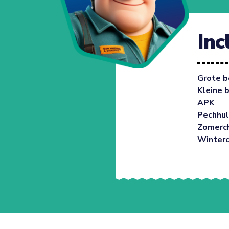
Inc
Grote b
Kleine 
APK
Pechhul
Zomerc
Winter