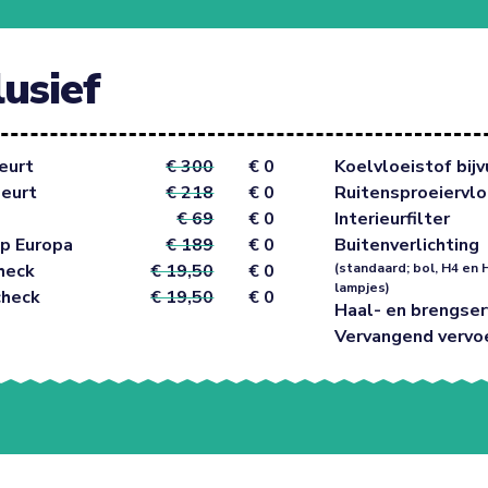
lusief
eurt
€ 300
€ 0
Koelvloeistof bijv
beurt
€ 218
€ 0
Ruitensproeiervlo
€ 69
€ 0
Interieurfilter
p Europa
€ 189
€ 0
Buitenverlichting
heck
€ 19,50
€ 0
(standaard; bol, H4 en 
lampjes)
check
€ 19,50
€ 0
Haal- en brengser
Vervangend vervo