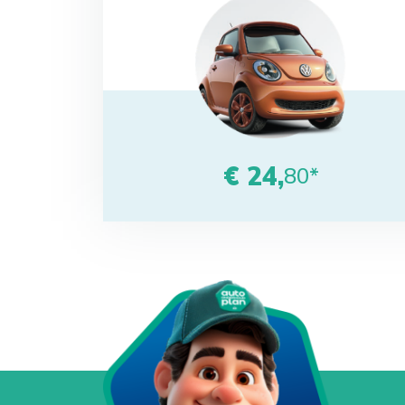
€ 24,
80*