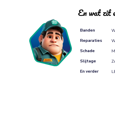
En wat zit e
Banden
W
Reparaties
W
Schade
M
Slijtage
Zo
En verder
L