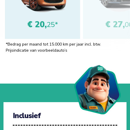
€ 20,
€ 27,
25*
0
*Bedrag per maand tot 15.000 km per jaar incl. btw.
Prijsindicatie van voorbeeldauto’s
Inclusief