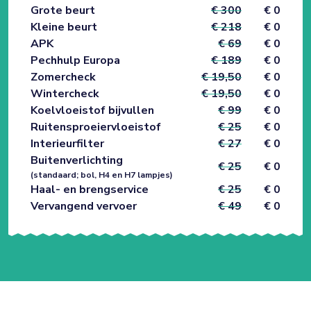
Grote beurt
€ 300
€ 0
Kleine beurt
€ 218
€ 0
APK
€ 69
€ 0
Pechhulp Europa
€ 189
€ 0
Zomercheck
€ 19,50
€ 0
Wintercheck
€ 19,50
€ 0
Koelvloeistof bijvullen
€ 99
€ 0
Ruitensproeiervloeistof
€ 25
€ 0
Interieurfilter
€ 27
€ 0
Buitenverlichting
€ 25
€ 0
(standaard; bol, H4 en H7 lampjes)
Haal- en brengservice
€ 25
€ 0
Vervangend vervoer
€ 49
€ 0