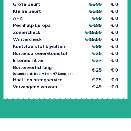
Grote beurt
€ 300
€ 0
Kleine beurt
€ 218
€ 0
APK
€ 69
€ 0
Pechhulp Europa
€ 189
€ 0
Zomercheck
€ 19,50
€ 0
Wintercheck
€ 19,50
€ 0
Koelvloeistof bijvullen
€ 99
€ 0
Ruitensproeiervloeistof
€ 25
€ 0
Interieurfilter
€ 27
€ 0
Buitenverlichting
€ 25
€ 0
(standaard; bol, H4 en H7 lampjes)
Haal- en brengservice
€ 25
€ 0
Vervangend vervoer
€ 49
€ 0