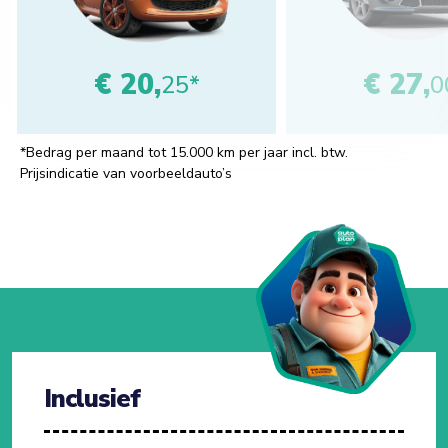
€ 20,
€ 27,
25*
0
*Bedrag per maand tot 15.000 km per jaar incl. btw.
Prijsindicatie van voorbeeldauto’s
Inclusief