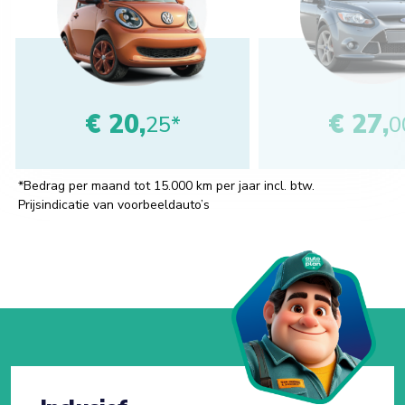
€ 20,
€ 27,
25*
0
*Bedrag per maand tot 15.000 km per jaar incl. btw.
Prijsindicatie van voorbeeldauto’s