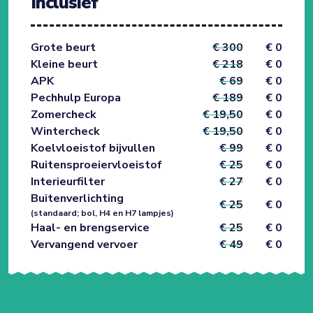
Inclusief
Grote beurt
€ 300
€ 0
Kleine beurt
€ 218
€ 0
APK
€ 69
€ 0
Pechhulp Europa
€ 189
€ 0
Zomercheck
€ 19,50
€ 0
Wintercheck
€ 19,50
€ 0
Koelvloeistof bijvullen
€ 99
€ 0
Ruitensproeiervloeistof
€ 25
€ 0
Interieurfilter
€ 27
€ 0
Buitenverlichting
€ 25
€ 0
(standaard; bol, H4 en H7 lampjes)
Haal- en brengservice
€ 25
€ 0
Vervangend vervoer
€ 49
€ 0