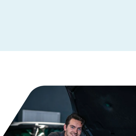
Leeuwarden
Maastricht
Makkum
Moordrecht
Nederhemert
Nieuwegein
Nieuwleusen
Nieuwstadt
Noardburgum
Odijk
Odoorn