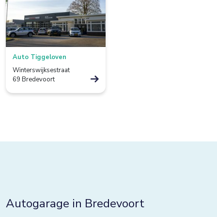
Borculo
Boxtel
Bredevoort
Auto Tiggeloven
Bunnik
Winterswijksestraat
69 Bredevoort
Bussum
Colmschate
Culemborg
De Lier
De Rijp
Deventer
Dieverbrug
Autogarage in Bredevoort