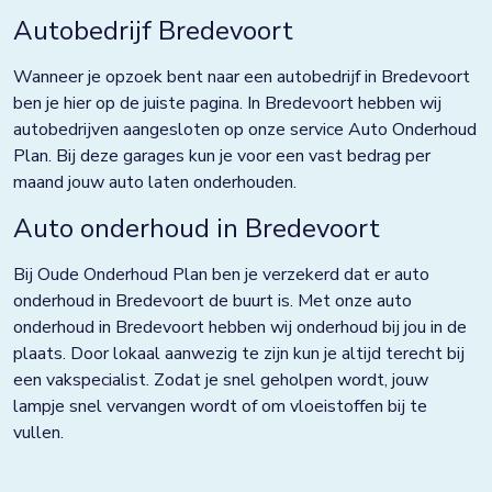
Grootebroek
Autobedrijf Bredevoort
Haaksbergen
Wanneer je opzoek bent naar een autobedrijf in Bredevoort
Hardenberg
ben je hier op de juiste pagina. In Bredevoort hebben wij
autobedrijven aangesloten op onze service Auto Onderhoud
Heerjansdam
Plan. Bij deze garages kun je voor een vast bedrag per
maand jouw auto laten onderhouden.
Helmond
Auto onderhoud in Bredevoort
Hengelo
Bij Oude Onderhoud Plan ben je verzekerd dat er auto
Horst
onderhoud in Bredevoort de buurt is. Met onze auto
Houten
onderhoud in Bredevoort hebben wij onderhoud bij jou in de
plaats. Door lokaal aanwezig te zijn kun je altijd terecht bij
Huissen
een vakspecialist. Zodat je snel geholpen wordt, jouw
lampje snel vervangen wordt of om vloeistoffen bij te
Kampen
vullen.
Kolham