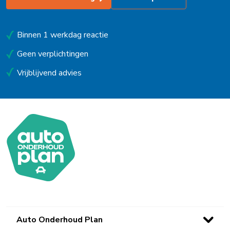
Uitgeest
Uithoorn
Binnen 1 werkdag reactie
Urk
Geen verplichtingen
Vrijblijvend advies
Utrecht
Venlo
Waalwijk
Waarland
Waddinxveen
Westerbork
Wieringerwerf
Auto Onderhoud Plan
Winsum (Gn)