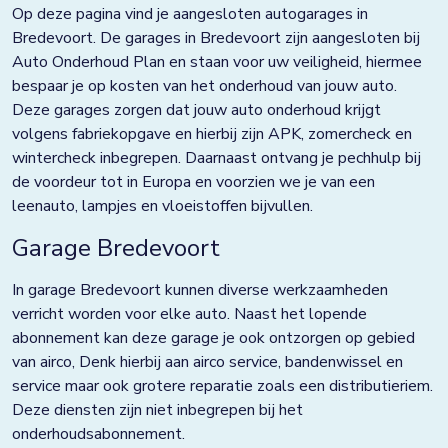
Doezum
Op deze pagina vind je aangesloten autogarages in
Bredevoort. De garages in Bredevoort zijn aangesloten bij
Dokkum
Auto Onderhoud Plan en staan voor uw veiligheid, hiermee
bespaar je op kosten van het onderhoud van jouw auto.
Drachten
Deze garages zorgen dat jouw auto onderhoud krijgt
Eindhoven
volgens fabriekopgave en hierbij zijn APK, zomercheck en
wintercheck inbegrepen. Daarnaast ontvang je pechhulp bij
Elst
de voordeur tot in Europa en voorzien we je van een
leenauto, lampjes en vloeistoffen bijvullen.
Emmen
Garage Bredevoort
Enkhuizen
In garage Bredevoort kunnen diverse werkzaamheden
Franeker
verricht worden voor elke auto. Naast het lopende
Goor
abonnement kan deze garage je ook ontzorgen op gebied
van airco, Denk hierbij aan airco service, bandenwissel en
Grave
service maar ook grotere reparatie zoals een distributieriem.
Deze diensten zijn niet inbegrepen bij het
Groningen
onderhoudsabonnement.