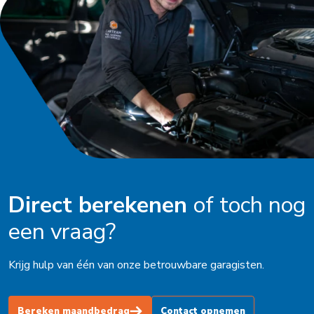
Oldenzaal
Ophemert
Peize
Purmerend
Roden
Schagen
Schijndel
Direct berekenen
of toch nog
Schoorl
een vraag?
Soest
Krijg hulp van één van onze betrouwbare garagisten.
Stadskanaal
Steenbergen
Bereken maandbedrag
Contact opnemen