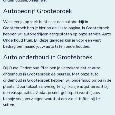
onderhoudsabonnement.
Grootebroek
Autobedrijf Grootebroek
Haaksbergen
Wanneer je opzoek bent naar een autobedrijf in
Hardenberg
Grootebroek ben je hier op de juiste pagina. In Grootebroek
hebben wij autobedrijven aangesloten op onze service Auto
Heerjansdam
Onderhoud Plan. Bij deze garages kun je voor een vast
Helmond
bedrag per maand jouw auto laten onderhouden.
Hengelo
Auto onderhoud in Grootebroek
Horst
Bij Oude Onderhoud Plan ben je verzekerd dat er auto
onderhoud in Grootebroek de buurt is. Met onze auto
Houten
onderhoud in Grootebroek hebben wij onderhoud bij jou in de
plaats. Door lokaal aanwezig te zijn kun je altijd terecht bij
Huissen
een vakspecialist. Zodat je snel geholpen wordt, jouw
Kampen
lampje snel vervangen wordt of om vloeistoffen bij te
vullen.
Kolham