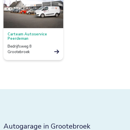
Borculo
Boxtel
Bredevoort
Carteam Autoservice
Bunnik
Peerdeman
Bedrijfsweg 8
Bussum
Grootebroek
Colmschate
Culemborg
De Lier
De Rijp
Deventer
Dieverbrug
Autogarage in Grootebroek