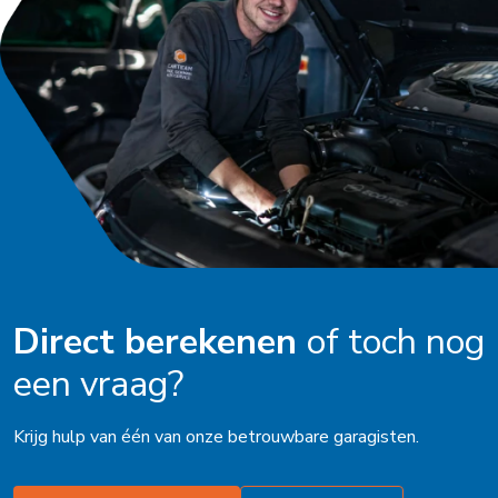
Oldenzaal
Ophemert
Peize
Purmerend
Roden
Schagen
Schijndel
Direct berekenen
of toch nog
Schoorl
een vraag?
Soest
Stadskanaal
Krijg hulp van één van onze betrouwbare garagisten.
Steenbergen