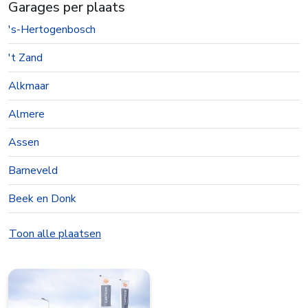
Garages per plaats
's-Hertogenbosch
't Zand
Alkmaar
Almere
Assen
Barneveld
Beek en Donk
Beesd
Toon alle plaatsen
Best
Bolsward