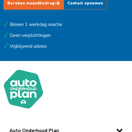
Bereken maandbedrag
Contact opnemen
Uitgeest
Uithoorn
Binnen 1 werkdag reactie
Urk
Geen verplichtingen
Utrecht
Vrijblijvend advies
Venlo
Waalwijk
Waarland
Waddinxveen
Westerbork
Wieringerwerf
Winsum (Gn)
Auto Onderhoud Plan