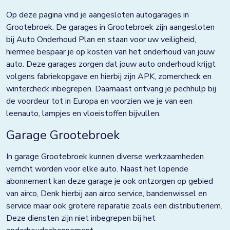
Doezum
Op deze pagina vind je aangesloten autogarages in
Dokkum
Grootebroek. De garages in Grootebroek zijn aangesloten
bij Auto Onderhoud Plan en staan voor uw veiligheid,
Drachten
hiermee bespaar je op kosten van het onderhoud van jouw
auto. Deze garages zorgen dat jouw auto onderhoud krijgt
Eindhoven
volgens fabriekopgave en hierbij zijn APK, zomercheck en
Elst
wintercheck inbegrepen. Daarnaast ontvang je pechhulp bij
de voordeur tot in Europa en voorzien we je van een
Emmen
leenauto, lampjes en vloeistoffen bijvullen.
Enkhuizen
Garage Grootebroek
Franeker
In garage Grootebroek kunnen diverse werkzaamheden
verricht worden voor elke auto. Naast het lopende
Goor
abonnement kan deze garage je ook ontzorgen op gebied
Grave
van airco, Denk hierbij aan airco service, bandenwissel en
service maar ook grotere reparatie zoals een distributieriem.
Groningen
Deze diensten zijn niet inbegrepen bij het