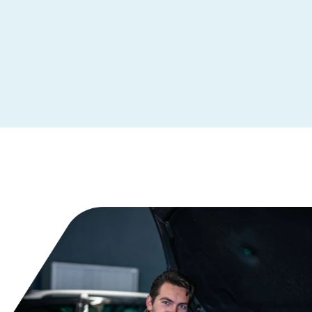
Leeuwarden
Maastricht
Makkum
Moordrecht
Nederhemert
Nieuwegein
Nieuwleusen
Nieuwstadt
Noardburgum
Odijk
Odoorn