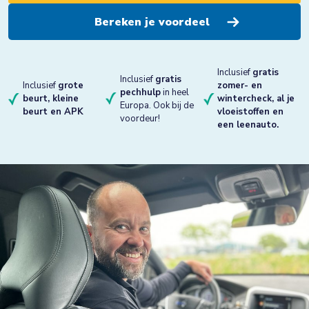
Inclusief
gratis
Inclusief
gratis
Inclusief
grote
zomer- en
pechhulp
in heel
beurt, kleine
wintercheck, al je
Europa. Ook bij de
beurt en APK
vloeistoffen en
voordeur!
een leenauto.