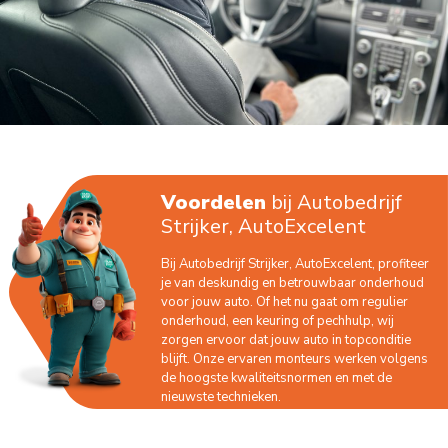
Voordelen
bij Autobedrijf
Strijker, AutoExcelent
Bij Autobedrijf Strijker, AutoExcelent, profiteer
je van deskundig en betrouwbaar onderhoud
voor jouw auto. Of het nu gaat om regulier
onderhoud, een keuring of pechhulp, wij
zorgen ervoor dat jouw auto in topconditie
blijft. Onze ervaren monteurs werken volgens
de hoogste kwaliteitsnormen en met de
nieuwste technieken.