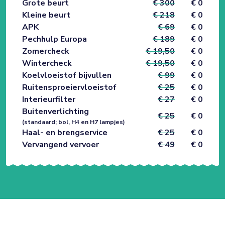
Grote beurt
€ 300
€ 0
Kleine beurt
€ 218
€ 0
APK
€ 69
€ 0
Pechhulp Europa
€ 189
€ 0
Zomercheck
€ 19,50
€ 0
Wintercheck
€ 19,50
€ 0
Koelvloeistof bijvullen
€ 99
€ 0
Ruitensproeiervloeistof
€ 25
€ 0
Interieurfilter
€ 27
€ 0
Buitenverlichting
€ 25
€ 0
(standaard; bol, H4 en H7 lampjes)
Haal- en brengservice
€ 25
€ 0
Vervangend vervoer
€ 49
€ 0