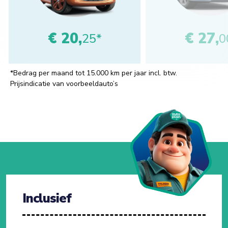
€ 20,
€ 27,
25*
0
*Bedrag per maand tot 15.000 km per jaar incl. btw.
Prijsindicatie van voorbeeldauto’s
Inclusief