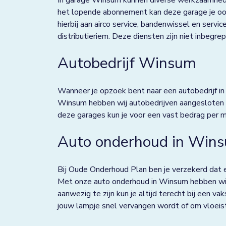
het lopende abonnement kan deze garage je ook
Deventer
hierbij aan airco service, bandenwissel en servi
Dieverbrug
distributieriem. Deze diensten zijn niet inbeg
Doezum
Autobedrijf Winsum
Dokkum
Wanneer je opzoek bent naar een autobedrijf in 
Drachten
Winsum hebben wij autobedrijven aangesloten 
deze garages kun je voor een vast bedrag per 
Eindhoven
Elst
Auto onderhoud in Win
Emmen
Bij Oude Onderhoud Plan ben je verzekerd dat e
Enkhuizen
Met onze auto onderhoud in Winsum hebben wij o
aanwezig te zijn kun je altijd terecht bij een va
Franeker
jouw lampje snel vervangen wordt of om vloeisto
Goor