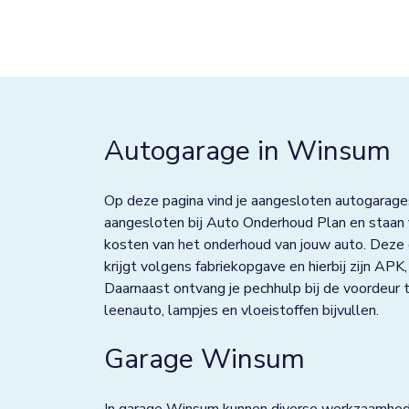
Best
Bolsward
Borculo
Boxtel
Autogarage in Winsum
Bredevoort
Op deze pagina vind je aangesloten autogarage
Bunnik
aangesloten bij Auto Onderhoud Plan en staan v
Bussum
kosten van het onderhoud van jouw auto. Deze
krijgt volgens fabriekopgave en hierbij zijn AP
Colmschate
Daarnaast ontvang je pechhulp bij de voordeur t
leenauto, lampjes en vloeistoffen bijvullen.
Culemborg
Garage Winsum
De Lier
De Rijp
In garage Winsum kunnen diverse werkzaamhede