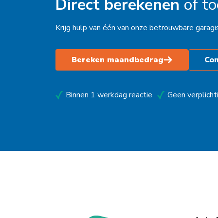
Direct berekenen
of t
Kampen
Krijg hulp van één van onze betrouwbare garagi
Kolham
Leeuwarden
Bereken maandbedrag
Co
Maastricht
Makkum
Binnen 1 werkdag reactie
Geen verplicht
Moordrecht
Nederhemert
Nieuwegein
Nieuwleusen
Nieuwstadt
Noardburgum