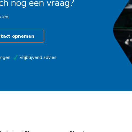
och nog een vraag?
sten.
ntact opnemen
ingen
Vrijblijvend advies