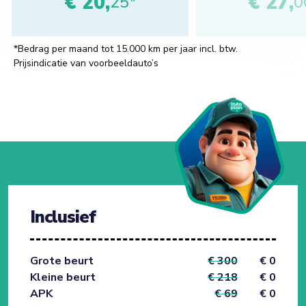
€ 20,
€ 27,
25*
0
*Bedrag per maand tot 15.000 km per jaar incl. btw.
Prijsindicatie van voorbeeldauto’s
Inclusief
Grote beurt
€ 300
€ 0
Kleine beurt
€ 218
€ 0
APK
€ 69
€ 0