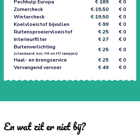
Pechhulp Europa
€ 189
€ 0
Zomercheck
€ 19,50
€ 0
Wintercheck
€ 19,50
€ 0
Koelvloeistof bijvullen
€ 99
€ 0
Ruitensproeiervloeistof
€ 25
€ 0
Interieurfilter
€ 27
€ 0
Buitenverlichting
€ 25
€ 0
(standaard; bol, H4 en H7 lampjes)
Haal- en brengservice
€ 25
€ 0
Vervangend vervoer
€ 49
€ 0
En wat zit er niet bij?