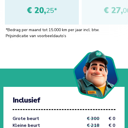
€ 20,
€ 27,
25*
0
*Bedrag per maand tot 15.000 km per jaar incl. btw.
Prijsindicatie van voorbeeldauto’s
Inclusief
Grote beurt
€ 300
€ 0
Kleine beurt
€ 218
€ 0