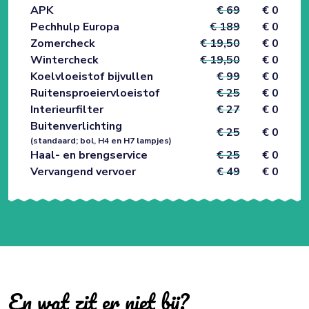
APK
€ 69
€ 0
Pechhulp Europa
€ 189
€ 0
Zomercheck
€ 19,50
€ 0
Wintercheck
€ 19,50
€ 0
Koelvloeistof bijvullen
€ 99
€ 0
Ruitensproeiervloeistof
€ 25
€ 0
Interieurfilter
€ 27
€ 0
Buitenverlichting
€ 25
€ 0
(standaard; bol, H4 en H7 lampjes)
Haal- en brengservice
€ 25
€ 0
Vervangend vervoer
€ 49
€ 0
En wat zit er niet bij?