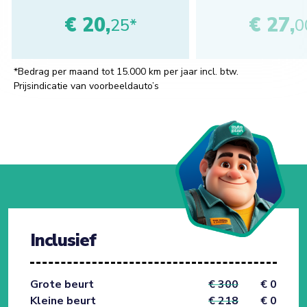
€ 20,
€ 27,
25*
0
*Bedrag per maand tot 15.000 km per jaar incl. btw.
Prijsindicatie van voorbeeldauto’s
Inclusief
Grote beurt
€ 300
€ 0
Kleine beurt
€ 218
€ 0