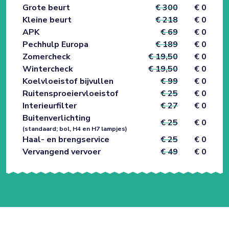
Grote beurt
€ 300
€ 0
Kleine beurt
€ 218
€ 0
APK
€ 69
€ 0
Pechhulp Europa
€ 189
€ 0
Zomercheck
€ 19,50
€ 0
Wintercheck
€ 19,50
€ 0
Koelvloeistof bijvullen
€ 99
€ 0
Ruitensproeiervloeistof
€ 25
€ 0
Interieurfilter
€ 27
€ 0
Buitenverlichting
€ 25
€ 0
(standaard; bol, H4 en H7 lampjes)
Haal- en brengservice
€ 25
€ 0
Vervangend vervoer
€ 49
€ 0