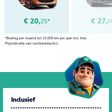
€ 20,
€ 27,
25*
0
*Bedrag per maand tot 15.000 km per jaar incl. btw.
Prijsindicatie van voorbeeldauto’s
Inclusief