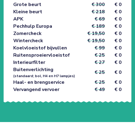
Grote beurt
€ 300
€ 0
Kleine beurt
€ 218
€ 0
APK
€ 69
€ 0
Pechhulp Europa
€ 189
€ 0
Zomercheck
€ 19,50
€ 0
Wintercheck
€ 19,50
€ 0
Koelvloeistof bijvullen
€ 99
€ 0
Ruitensproeiervloeistof
€ 25
€ 0
Interieurfilter
€ 27
€ 0
Buitenverlichting
€ 25
€ 0
(standaard; bol, H4 en H7 lampjes)
Haal- en brengservice
€ 25
€ 0
Vervangend vervoer
€ 49
€ 0