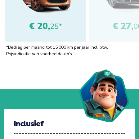
€ 20,
€ 27,
25*
0
*Bedrag per maand tot 15.000 km per jaar incl. btw.
Prijsindicatie van voorbeeldauto’s
Inclusief