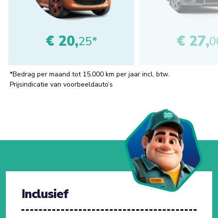
€ 20,
€ 27,
25*
0
*Bedrag per maand tot 15.000 km per jaar incl. btw.
Prijsindicatie van voorbeeldauto’s
Inclusief