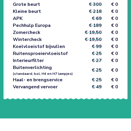
Grote beurt
€ 300
€ 0
Kleine beurt
€ 218
€ 0
APK
€ 69
€ 0
Pechhulp Europa
€ 189
€ 0
Zomercheck
€ 19,50
€ 0
Wintercheck
€ 19,50
€ 0
Koelvloeistof bijvullen
€ 99
€ 0
Ruitensproeiervloeistof
€ 25
€ 0
Interieurfilter
€ 27
€ 0
Buitenverlichting
€ 25
€ 0
(standaard; bol, H4 en H7 lampjes)
Haal- en brengservice
€ 25
€ 0
Vervangend vervoer
€ 49
€ 0