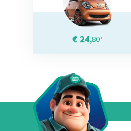
€ 24,
80*