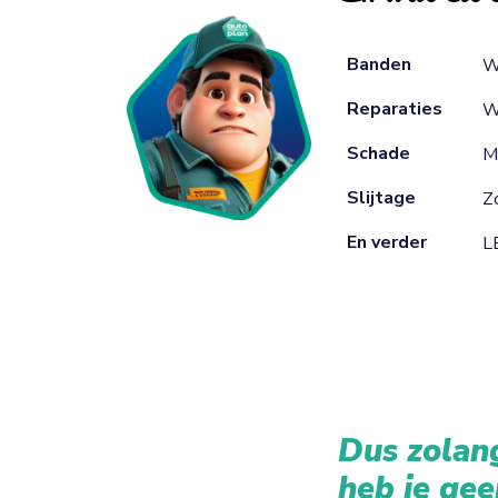
Banden
W
Reparaties
W
Schade
M
Slijtage
Zo
En verder
L
Dus zolang
heb je gee