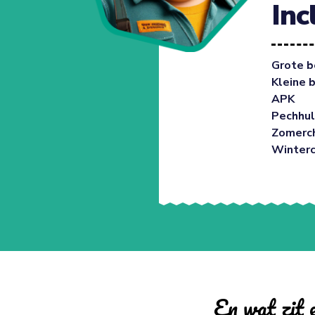
Inc
Grote b
Kleine 
APK
Pechhul
Zomerc
Winter
En wat zit e