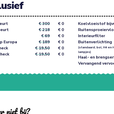
lusief
eurt
€ 300
€ 0
Koelvloeistof bijv
beurt
€ 218
€ 0
Ruitensproeiervlo
€ 69
€ 0
Interieurfilter
p Europa
€ 189
€ 0
Buitenverlichting
heck
€ 19,50
€ 0
(standaard; bol, H4 en 
lampjes)
check
€ 19,50
€ 0
Haal- en brengser
Vervangend vervo
r niet bij?