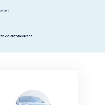
osten
n de autofabrikant