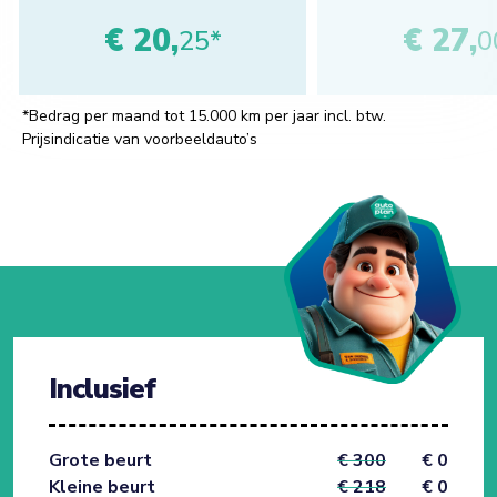
€ 20,
€ 27,
25*
0
*Bedrag per maand tot 15.000 km per jaar incl. btw.
Prijsindicatie van voorbeeldauto’s
Inclusief
Grote beurt
€ 300
€ 0
Kleine beurt
€ 218
€ 0