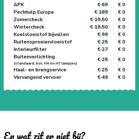
APK
€ 69
€ 0
Pechhulp Europa
€ 189
€ 0
Zomercheck
€ 19,50
€ 0
Wintercheck
€ 19,50
€ 0
Koelvloeistof bijvullen
€ 99
€ 0
Ruitensproeiervloeistof
€ 25
€ 0
Interieurfilter
€ 27
€ 0
Buitenverlichting
€ 25
€ 0
(standaard; bol, H4 en H7 lampjes)
Haal- en brengservice
€ 25
€ 0
Vervangend vervoer
€ 49
€ 0
En wat zit er niet bij?