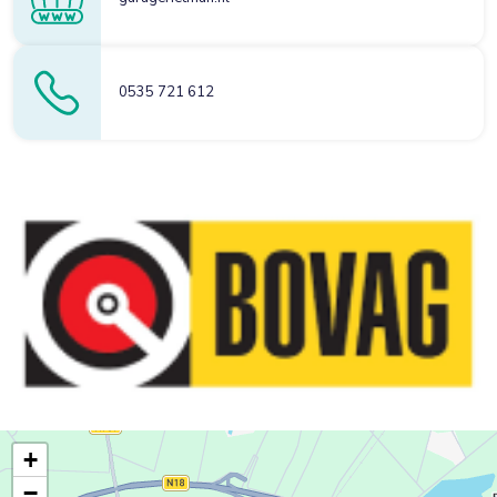
0535 721 612
+
−