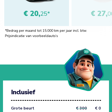
€ 20,
€ 27,
25*
0
*Bedrag per maand tot 15.000 km per jaar incl. btw.
Prijsindicatie van voorbeeldauto’s
Inclusief
Grote beurt
€ 300
€ 0