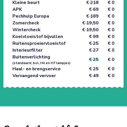
Kleine beurt
€ 218
€ 0
APK
€ 69
€ 0
Pechhulp Europa
€ 189
€ 0
Zomercheck
€ 19,50
€ 0
Wintercheck
€ 19,50
€ 0
Koelvloeistof bijvullen
€ 99
€ 0
Ruitensproeiervloeistof
€ 25
€ 0
Interieurfilter
€ 27
€ 0
Buitenverlichting
€ 25
€ 0
(standaard; bol, H4 en H7 lampjes)
Haal- en brengservice
€ 25
€ 0
Vervangend vervoer
€ 49
€ 0