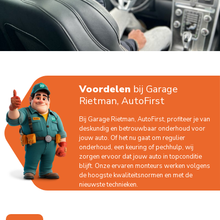
Voordelen
bij Garage
Rietman, AutoFirst
Bij Garage Rietman, AutoFirst, profiteer je van
deskundig en betrouwbaar onderhoud voor
jouw auto. Of het nu gaat om regulier
onderhoud, een keuring of pechhulp, wij
zorgen ervoor dat jouw auto in topconditie
blijft. Onze ervaren monteurs werken volgens
de hoogste kwaliteitsnormen en met de
nieuwste technieken.