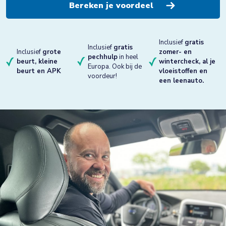
Inclusief
gratis
Inclusief
gratis
Inclusief
grote
zomer- en
pechhulp
in heel
beurt, kleine
wintercheck, al je
Europa. Ook bij de
beurt en APK
vloeistoffen en
voordeur!
een leenauto.