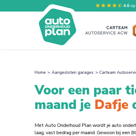
4.6
op
Home
Aangesloten garages
Carteam Autoserv
Voor een paar ti
maand je
beste
onderhouden!