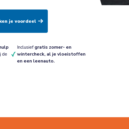
ouden volgens het boekje. En dat voor een
VAG garage bij jou in de buurt.
hulp
Inclusief
gratis zomer- en
j de
wintercheck, al je vloeistoffen
en een leenauto.