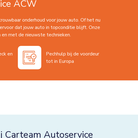
vice ACW
trouwbaar onderhoud voor jouw auto. Of het nu
ervoor dat jouw auto in topconditie blijft. Onze
 en met de nieuwste technieken.
eck en
Pechhulp bij de voordeur
tot in Europa