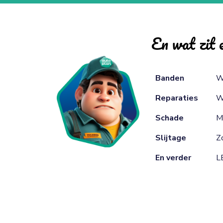
En wat zit e
Banden
W
Reparaties
W
Schade
M
Slijtage
Zo
En verder
L