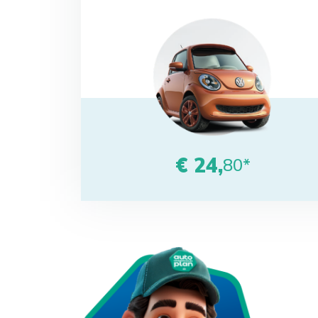
€ 24,
80*