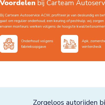
Voordelen
bij Carteam Autoser
Bij Carteam Autoservice ACW, profiteer je van deskundig en be
gaat om regulier onderhoud, een keuring of pechhulp, wij zorgen 
ervaren monteurs werken volgens de hoogste kwaliteitsnormen
Onderhoud volgens
Apk, zomerch
fabrieksopgave
wintercheck