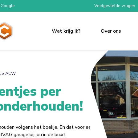
 Google
Veelgestelde vragen
Wat krijg ik?
Over ons
ice ACW
entjes per
lwagen