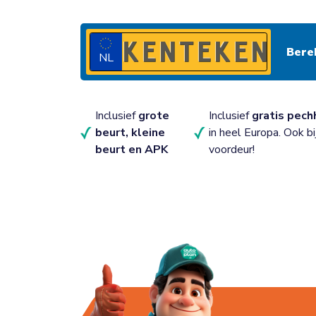
Met Auto Onderhoud Plan wordt je auto onderh
laag, vast bedrag per maand. Gewoon bij een BO
NL
Inclusief
grote
Inclusief
gratis pech
beurt, kleine
in heel Europa. Ook bi
beurt en APK
voordeur!