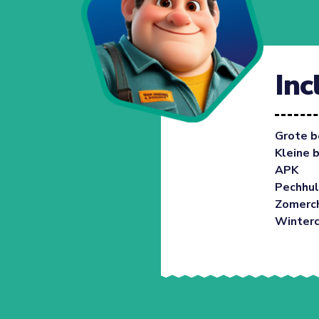
Inc
Grote b
Kleine 
APK
Pechhul
Zomerc
Winter