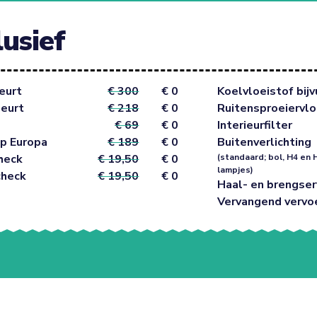
lusief
eurt
€ 300
€ 0
Koelvloeistof bijv
beurt
€ 218
€ 0
Ruitensproeiervlo
€ 69
€ 0
Interieurfilter
p Europa
€ 189
€ 0
Buitenverlichting
heck
€ 19,50
€ 0
(standaard; bol, H4 en 
lampjes)
check
€ 19,50
€ 0
Haal- en brengser
Vervangend vervo