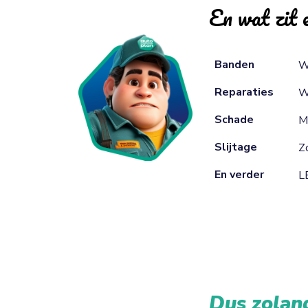
En wat zit e
Banden
W
Reparaties
W
Schade
M
Slijtage
Zo
En verder
L
Dus zolang