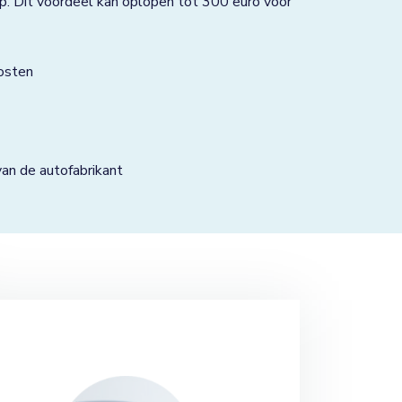
p. Dit voordeel kan oplopen tot 300 euro voor
osten
n de autofabrikant