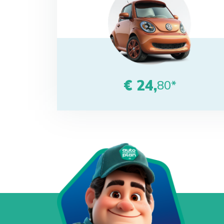
€ 24,
80*