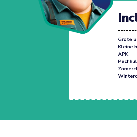
Inc
Grote b
Kleine 
APK
Pechhul
Zomerc
Winter