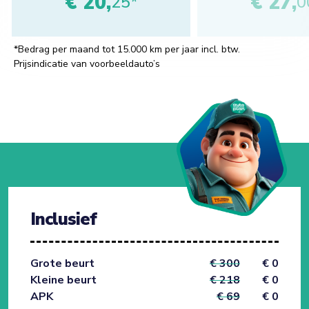
€ 20,
€ 27,
25*
0
*Bedrag per maand tot 15.000 km per jaar incl. btw.
Prijsindicatie van voorbeeldauto’s
Inclusief
Grote beurt
€ 300
€ 0
Kleine beurt
€ 218
€ 0
APK
€ 69
€ 0