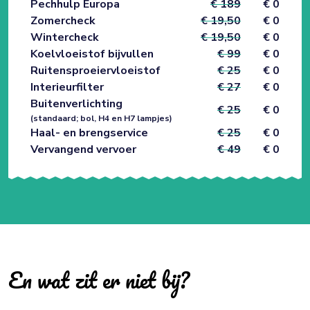
Pechhulp Europa
€ 189
€ 0
Zomercheck
€ 19,50
€ 0
Wintercheck
€ 19,50
€ 0
Koelvloeistof bijvullen
€ 99
€ 0
Ruitensproeiervloeistof
€ 25
€ 0
Interieurfilter
€ 27
€ 0
Buitenverlichting
€ 25
€ 0
(standaard; bol, H4 en H7 lampjes)
Haal- en brengservice
€ 25
€ 0
Vervangend vervoer
€ 49
€ 0
En wat zit er niet bij?