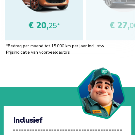
€ 20,
€ 27,
25*
0
*Bedrag per maand tot 15.000 km per jaar incl. btw.
Prijsindicatie van voorbeeldauto’s
Inclusief