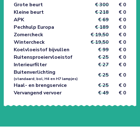
Grote beurt
€ 300
€ 0
Kleine beurt
€ 218
€ 0
APK
€ 69
€ 0
Pechhulp Europa
€ 189
€ 0
Zomercheck
€ 19,50
€ 0
Wintercheck
€ 19,50
€ 0
Koelvloeistof bijvullen
€ 99
€ 0
Ruitensproeiervloeistof
€ 25
€ 0
Interieurfilter
€ 27
€ 0
Buitenverlichting
€ 25
€ 0
(standaard; bol, H4 en H7 lampjes)
Haal- en brengservice
€ 25
€ 0
Vervangend vervoer
€ 49
€ 0