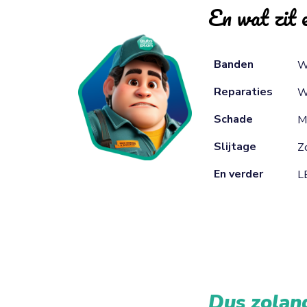
En wat zit e
Banden
W
Reparaties
W
Schade
M
Slijtage
Zo
En verder
L
Dus zolang