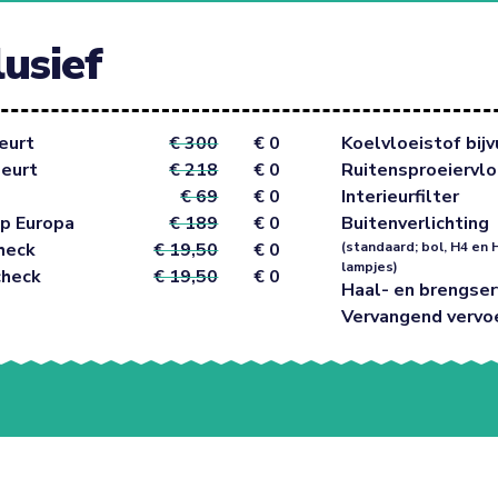
lusief
eurt
€ 300
€ 0
Koelvloeistof bijv
beurt
€ 218
€ 0
Ruitensproeiervlo
€ 69
€ 0
Interieurfilter
p Europa
€ 189
€ 0
Buitenverlichting
heck
€ 19,50
€ 0
(standaard; bol, H4 en 
lampjes)
check
€ 19,50
€ 0
Haal- en brengser
Vervangend vervo