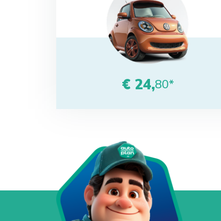
€ 24,
80*