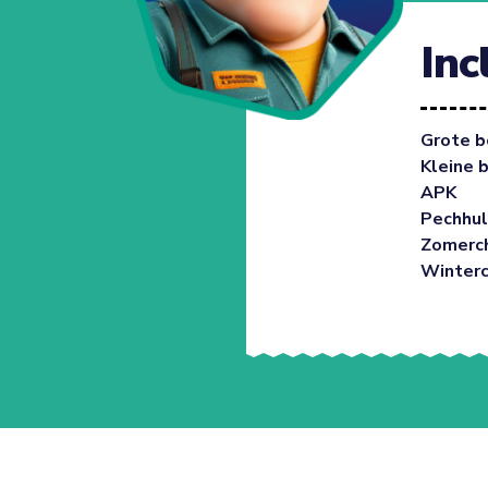
Inc
Grote b
Kleine 
APK
Pechhul
Zomerc
Winter