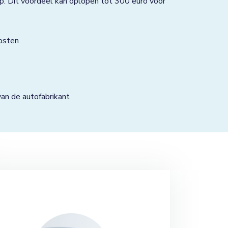
p. Dit voordeel kan oplopen tot 300 euro voor
osten
n de autofabrikant