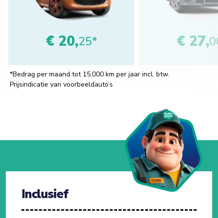
€ 20,
€ 27,
25*
0
*Bedrag per maand tot 15.000 km per jaar incl. btw.
Prijsindicatie van voorbeeldauto’s
Inclusief