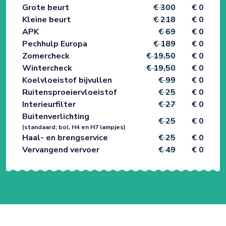
Grote beurt
€ 300
€ 0
Kleine beurt
€ 218
€ 0
APK
€ 69
€ 0
Pechhulp Europa
€ 189
€ 0
Zomercheck
€ 19,50
€ 0
Wintercheck
€ 19,50
€ 0
Koelvloeistof bijvullen
€ 99
€ 0
Ruitensproeiervloeistof
€ 25
€ 0
Interieurfilter
€ 27
€ 0
Buitenverlichting
€ 25
€ 0
(standaard; bol, H4 en H7 lampjes)
Haal- en brengservice
€ 25
€ 0
Vervangend vervoer
€ 49
€ 0