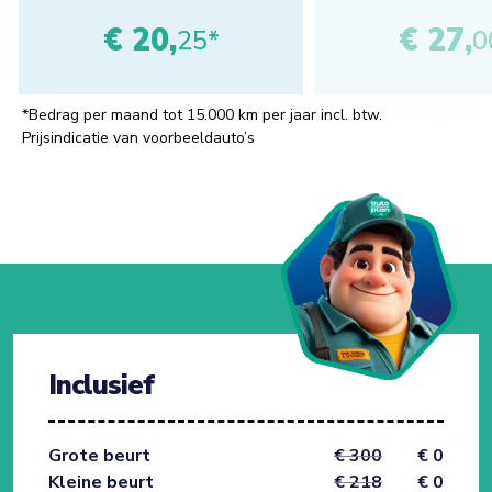
€ 20,
€ 27,
25*
0
*Bedrag per maand tot 15.000 km per jaar incl. btw.
Prijsindicatie van voorbeeldauto’s
Inclusief
Grote beurt
€ 300
€ 0
Kleine beurt
€ 218
€ 0