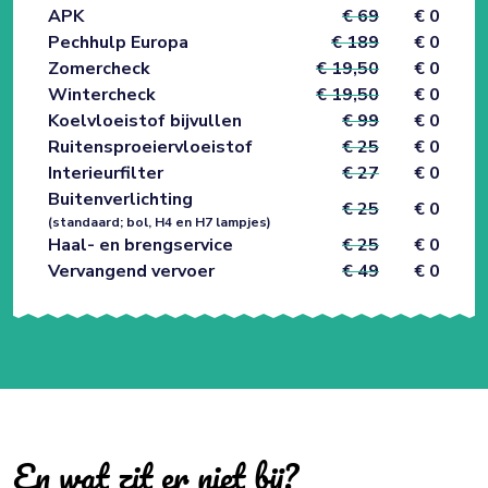
APK
€ 69
€ 0
Pechhulp Europa
€ 189
€ 0
Zomercheck
€ 19,50
€ 0
Wintercheck
€ 19,50
€ 0
Koelvloeistof bijvullen
€ 99
€ 0
Ruitensproeiervloeistof
€ 25
€ 0
Interieurfilter
€ 27
€ 0
Buitenverlichting
€ 25
€ 0
(standaard; bol, H4 en H7 lampjes)
Haal- en brengservice
€ 25
€ 0
Vervangend vervoer
€ 49
€ 0
En wat zit er niet bij?