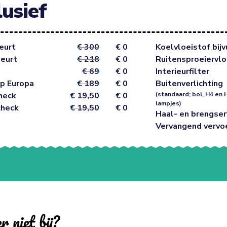
lusief
eurt
€ 300
€ 0
Koelvloeistof bijv
beurt
€ 218
€ 0
Ruitensproeiervlo
€ 69
€ 0
Interieurfilter
p Europa
€ 189
€ 0
Buitenverlichting
heck
€ 19,50
€ 0
(standaard; bol, H4 en 
lampjes)
check
€ 19,50
€ 0
Haal- en brengser
Vervangend vervo
r niet bij?