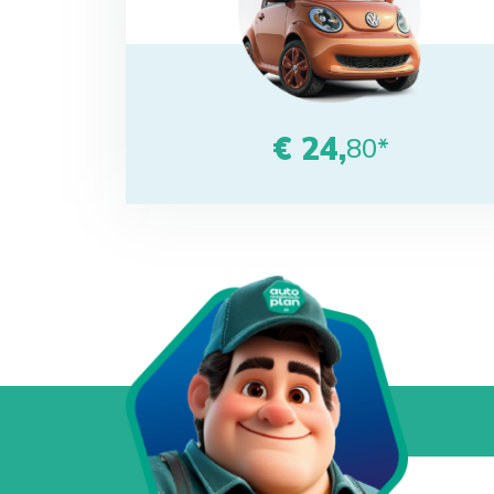
€ 24,
80*