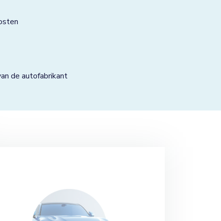
osten
n de autofabrikant