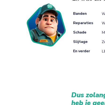
Banden
W
Reparaties
W
Schade
M
Slijtage
Zo
En verder
L
Dus zolang
heb je gee