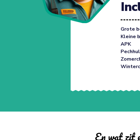
Inc
Grote b
Kleine 
APK
Pechhul
Zomerc
Winter
En wat zit e