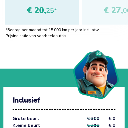
€ 20,
€ 27,
25*
0
*Bedrag per maand tot 15.000 km per jaar incl. btw.
Prijsindicatie van voorbeeldauto’s
Inclusief
Grote beurt
€ 300
€ 0
Kleine beurt
€ 218
€ 0