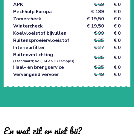
APK
€ 69
€ 0
Pechhulp Europa
€ 189
€ 0
Zomercheck
€ 19,50
€ 0
Wintercheck
€ 19,50
€ 0
Koelvloeistof bijvullen
€ 99
€ 0
Ruitensproeiervloeistof
€ 25
€ 0
Interieurfilter
€ 27
€ 0
Buitenverlichting
€ 25
€ 0
(standaard; bol, H4 en H7 lampjes)
Haal- en brengservice
€ 25
€ 0
Vervangend vervoer
€ 49
€ 0
En wat zit er niet bij?