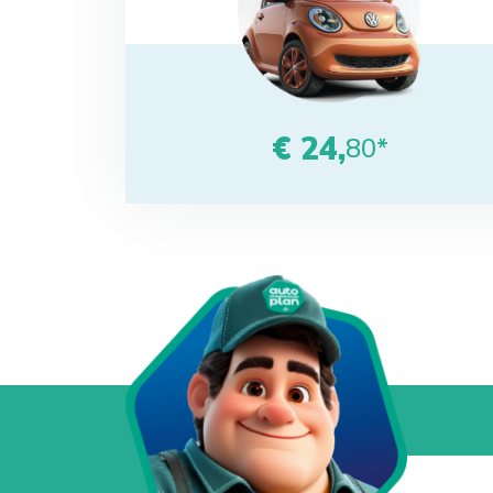
€ 24,
80*