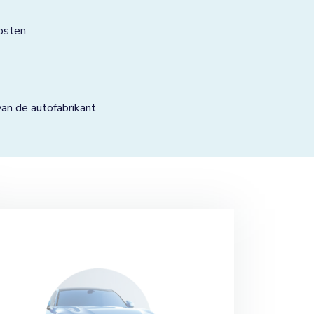
osten
n de autofabrikant