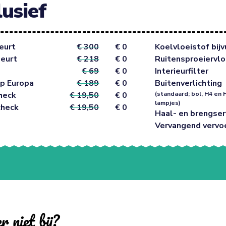
lusief
eurt
€ 300
€ 0
Koelvloeistof bijv
beurt
€ 218
€ 0
Ruitensproeiervlo
€ 69
€ 0
Interieurfilter
p Europa
€ 189
€ 0
Buitenverlichting
heck
€ 19,50
€ 0
(standaard; bol, H4 en 
lampjes)
check
€ 19,50
€ 0
Haal- en brengser
Vervangend vervo
r niet bij?