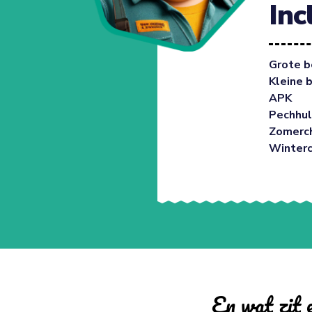
Inc
Grote b
Kleine 
APK
Pechhul
Zomerc
Winter
En wat zit e