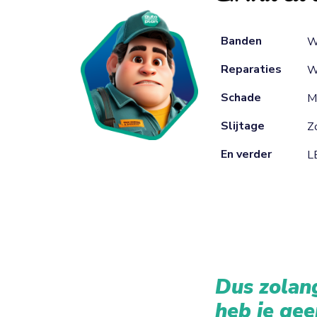
Banden
W
Reparaties
W
Schade
M
Slijtage
Zo
En verder
L
Dus zolang
heb je gee