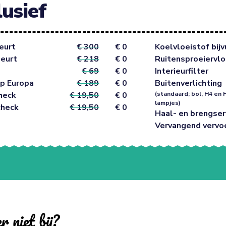
lusief
eurt
€ 300
€ 0
Koelvloeistof bijv
beurt
€ 218
€ 0
Ruitensproeiervlo
€ 69
€ 0
Interieurfilter
p Europa
€ 189
€ 0
Buitenverlichting
heck
€ 19,50
€ 0
(standaard; bol, H4 en 
lampjes)
check
€ 19,50
€ 0
Haal- en brengser
Vervangend vervo
r niet bij?