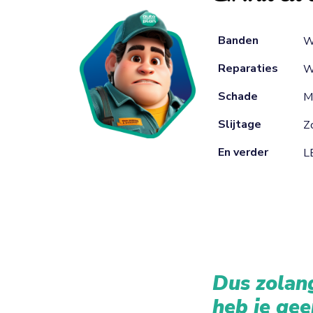
Banden
W
Reparaties
W
Schade
M
Slijtage
Zo
En verder
L
Dus zolang
heb je gee