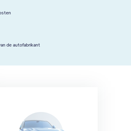
osten
n de autofabrikant