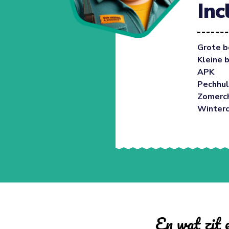
Inc
Grote b
Kleine 
APK
Pechhul
Zomerc
Winter
En wat zit e