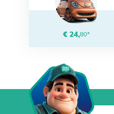
€ 24,
80*