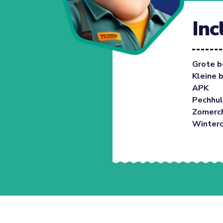
Inc
Grote b
Kleine 
APK
Pechhul
Zomerc
Winter