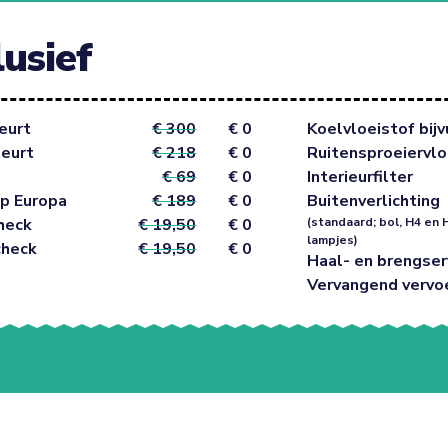
lusief
eurt
€ 300
€ 0
Koelvloeistof bijv
beurt
€ 218
€ 0
Ruitensproeiervlo
€ 69
€ 0
Interieurfilter
p Europa
€ 189
€ 0
Buitenverlichting
heck
€ 19,50
€ 0
(standaard; bol, H4 en 
lampjes)
check
€ 19,50
€ 0
Haal- en brengser
Vervangend vervo