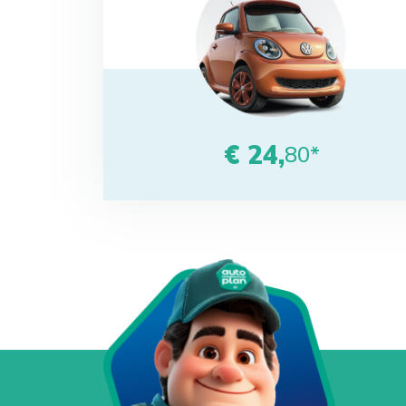
€ 24,
80*