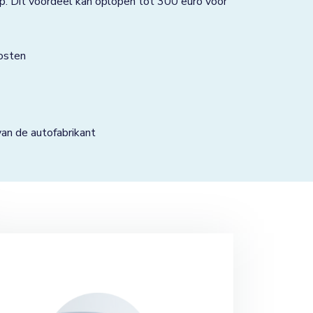
p. Dit voordeel kan oplopen tot 300 euro voor
osten
n de autofabrikant