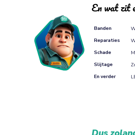
En wat zit e
Banden
W
Reparaties
W
Schade
M
Slijtage
Zo
En verder
L
Dus zolang