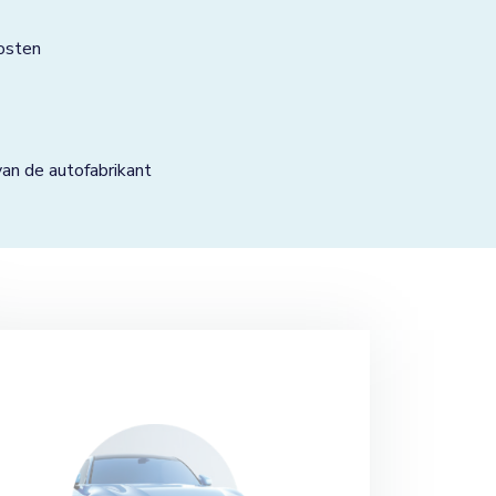
osten
n de autofabrikant