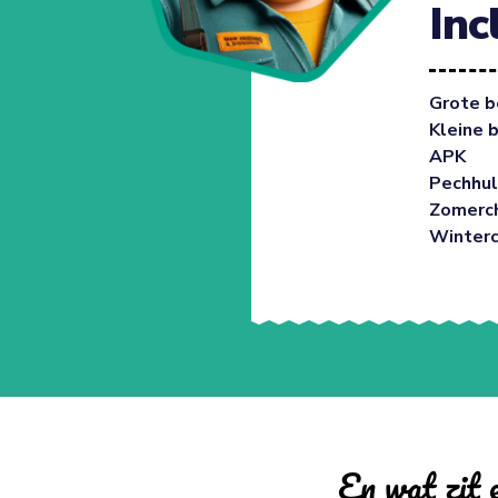
Inc
Grote b
Kleine 
APK
Pechhul
Zomerc
Winter
En wat zit e