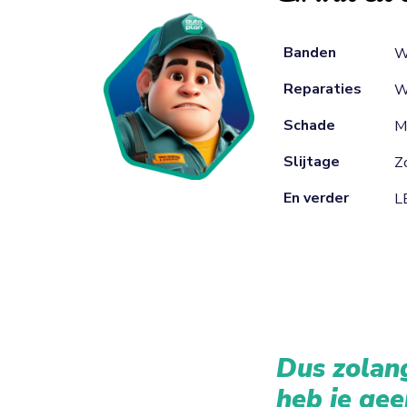
Banden
W
Reparaties
W
Schade
M
Slijtage
Zo
En verder
L
Dus zolang
heb je gee