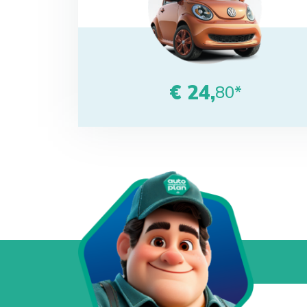
€ 24,
80*