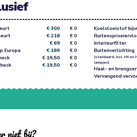
lusief
eurt
€ 300
€ 0
Koelvloeistof bijv
beurt
€ 218
€ 0
Ruitensproeiervlo
€ 69
€ 0
Interieurfilter
p Europa
€ 189
€ 0
Buitenverlichting
heck
€ 19,50
€ 0
(standaard; bol, H4 en 
lampjes)
check
€ 19,50
€ 0
Haal- en brengser
Vervangend vervo
r niet bij?