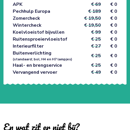
APK
€ 69
€ 0
Pechhulp Europa
€ 189
€ 0
Zomercheck
€ 19,50
€ 0
Wintercheck
€ 19,50
€ 0
Koelvloeistof bijvullen
€ 99
€ 0
Ruitensproeiervloeistof
€ 25
€ 0
Interieurfilter
€ 27
€ 0
Buitenverlichting
€ 25
€ 0
(standaard; bol, H4 en H7 lampjes)
Haal- en brengservice
€ 25
€ 0
Vervangend vervoer
€ 49
€ 0
En wat zit er niet bij?