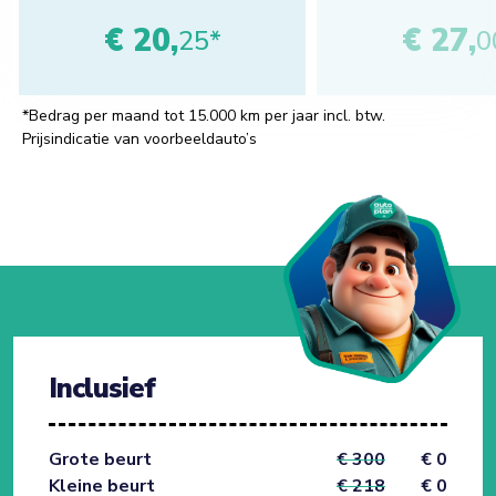
€ 20,
€ 27,
25*
0
*Bedrag per maand tot 15.000 km per jaar incl. btw.
Prijsindicatie van voorbeeldauto’s
Inclusief
Grote beurt
€ 300
€ 0
Kleine beurt
€ 218
€ 0