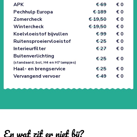
APK
€ 69
€ 0
Pechhulp Europa
€ 189
€ 0
Zomercheck
€ 19,50
€ 0
Wintercheck
€ 19,50
€ 0
Koelvloeistof bijvullen
€ 99
€ 0
Ruitensproeiervloeistof
€ 25
€ 0
Interieurfilter
€ 27
€ 0
Buitenverlichting
€ 25
€ 0
(standaard; bol, H4 en H7 lampjes)
Haal- en brengservice
€ 25
€ 0
Vervangend vervoer
€ 49
€ 0
En wat zit er niet bij?