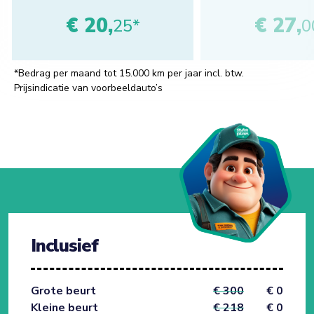
€ 20,
€ 27,
25*
0
*Bedrag per maand tot 15.000 km per jaar incl. btw.
Prijsindicatie van voorbeeldauto’s
Inclusief
Grote beurt
€ 300
€ 0
Kleine beurt
€ 218
€ 0