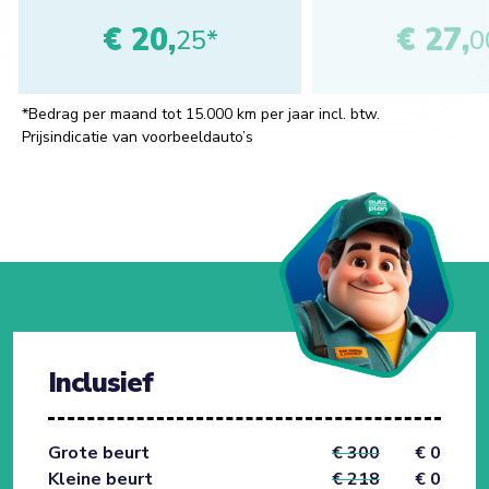
€ 20,
€ 27,
25*
0
*Bedrag per maand tot 15.000 km per jaar incl. btw.
Prijsindicatie van voorbeeldauto’s
Inclusief
Grote beurt
€ 300
€ 0
Kleine beurt
€ 218
€ 0