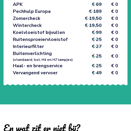
APK
€ 69
€ 0
Pechhulp Europa
€ 189
€ 0
Zomercheck
€ 19,50
€ 0
Wintercheck
€ 19,50
€ 0
Koelvloeistof bijvullen
€ 99
€ 0
Ruitensproeiervloeistof
€ 25
€ 0
Interieurfilter
€ 27
€ 0
Buitenverlichting
€ 25
€ 0
(standaard; bol, H4 en H7 lampjes)
Haal- en brengservice
€ 25
€ 0
Vervangend vervoer
€ 49
€ 0
En wat zit er niet bij?