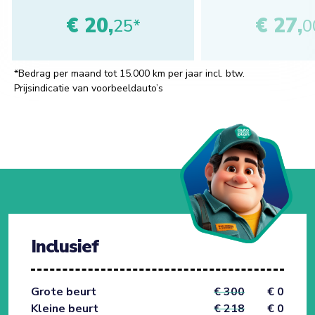
€ 20,
€ 27,
25*
0
*Bedrag per maand tot 15.000 km per jaar incl. btw.
Prijsindicatie van voorbeeldauto’s
Inclusief
Grote beurt
€ 300
€ 0
Kleine beurt
€ 218
€ 0