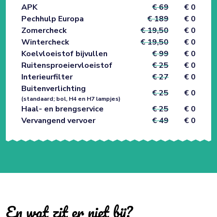
APK
€ 69
€ 0
Pechhulp Europa
€ 189
€ 0
Zomercheck
€ 19,50
€ 0
Wintercheck
€ 19,50
€ 0
Koelvloeistof bijvullen
€ 99
€ 0
Ruitensproeiervloeistof
€ 25
€ 0
Interieurfilter
€ 27
€ 0
Buitenverlichting
€ 25
€ 0
(standaard; bol, H4 en H7 lampjes)
Haal- en brengservice
€ 25
€ 0
Vervangend vervoer
€ 49
€ 0
En wat zit er niet bij?