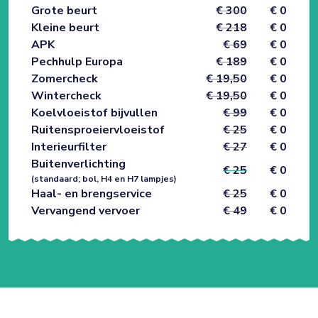
Grote beurt
€ 300
€ 0
Kleine beurt
€ 218
€ 0
APK
€ 69
€ 0
Pechhulp Europa
€ 189
€ 0
Zomercheck
€ 19,50
€ 0
Wintercheck
€ 19,50
€ 0
Koelvloeistof bijvullen
€ 99
€ 0
Ruitensproeiervloeistof
€ 25
€ 0
Interieurfilter
€ 27
€ 0
Buitenverlichting
€ 25
€ 0
(standaard; bol, H4 en H7 lampjes)
Haal- en brengservice
€ 25
€ 0
Vervangend vervoer
€ 49
€ 0