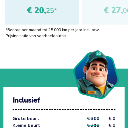
€ 20,
€ 27,
25*
0
*Bedrag per maand tot 15.000 km per jaar incl. btw.
Prijsindicatie van voorbeeldauto’s
Inclusief
Grote beurt
€ 300
€ 0
Kleine beurt
€ 218
€ 0