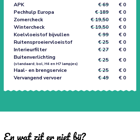
APK
€ 69
€ 0
Pechhulp Europa
€ 189
€ 0
Zomercheck
€ 19,50
€ 0
Wintercheck
€ 19,50
€ 0
Koelvloeistof bijvullen
€ 99
€ 0
Ruitensproeiervloeistof
€ 25
€ 0
Interieurfilter
€ 27
€ 0
Buitenverlichting
€ 25
€ 0
(standaard; bol, H4 en H7 lampjes)
Haal- en brengservice
€ 25
€ 0
Vervangend vervoer
€ 49
€ 0
En wat zit er niet bij?