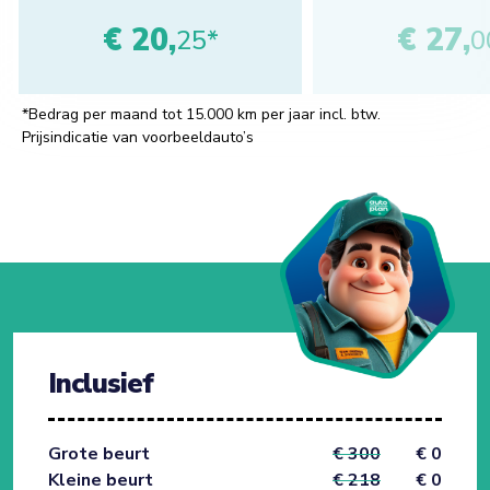
€ 20,
€ 27,
25*
0
*Bedrag per maand tot 15.000 km per jaar incl. btw.
Prijsindicatie van voorbeeldauto’s
Inclusief
Grote beurt
€ 300
€ 0
Kleine beurt
€ 218
€ 0