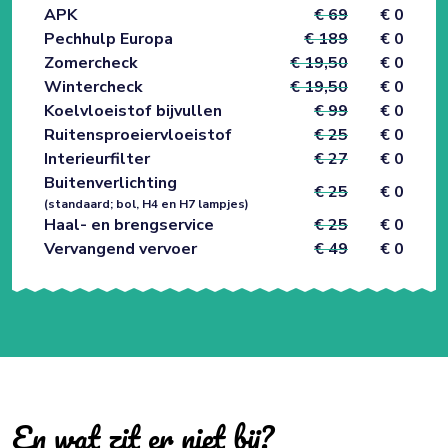
APK
€ 69
€ 0
Pechhulp Europa
€ 189
€ 0
Zomercheck
€ 19,50
€ 0
Wintercheck
€ 19,50
€ 0
Koelvloeistof bijvullen
€ 99
€ 0
Ruitensproeiervloeistof
€ 25
€ 0
Interieurfilter
€ 27
€ 0
Buitenverlichting
€ 25
€ 0
(standaard; bol, H4 en H7 lampjes)
Haal- en brengservice
€ 25
€ 0
Vervangend vervoer
€ 49
€ 0
En wat zit er niet bij?