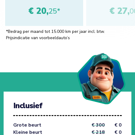
€ 20,
€ 27,
25*
0
*Bedrag per maand tot 15.000 km per jaar incl. btw.
Prijsindicatie van voorbeeldauto’s
Inclusief
Grote beurt
€ 300
€ 0
Kleine beurt
€ 218
€ 0