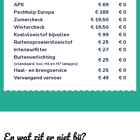
APK
€ 69
€ 0
Pechhulp Europa
€ 189
€ 0
Zomercheck
€ 19,50
€ 0
Wintercheck
€ 19,50
€ 0
Koelvloeistof bijvullen
€ 99
€ 0
Ruitensproeiervloeistof
€ 25
€ 0
Interieurfilter
€ 27
€ 0
Buitenverlichting
€ 25
€ 0
(standaard; bol, H4 en H7 lampjes)
Haal- en brengservice
€ 25
€ 0
Vervangend vervoer
€ 49
€ 0
En wat zit er niet bij?